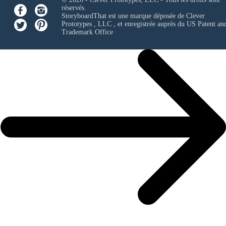
réservés.
StoryboardThat est une marque déposée de
Clever
Prototypes , LLC
, et enregistrée auprès du US Patent an
Trademark Office