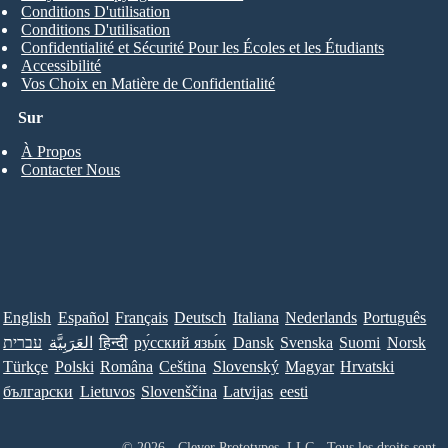
Conditions D'utilisation
Conditions D'utilisation
Confidentialité et Sécurité Pour les Écoles et les Étudiants
Accessibilité
Vos Choix en Matière de Confidentialité
Sur
À Propos
Contacter Nous
English
Español
Français
Deutsch
Italiana
Nederlands
Português
עברית
العَرَبِيَّة
हिन्दी
ру́сский язы́к
Dansk
Svenska
Suomi
Norsk
Türkçe
Polski
Româna
Ceština
Slovenský
Magyar
Hrvatski
български
Lietuvos
Slovenščina
Latvijas
eesti
© 2026 - Clever Prototypes, LLC - Tous les droits sont