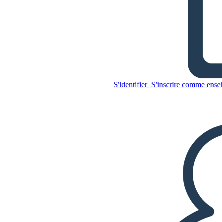
Thèmes, Symboles et Motifs
de L'asclépiade
S'identifier
S'inscrire comme ense
Copiez ce storyboard
CRÉER UN STORYBOARD
Copiez ce storyboard
CRÉER UN STORYBOARD
LIRE LE DIAPORAMA
LIS-MOI