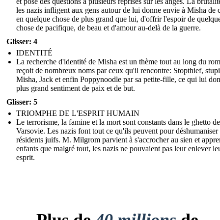
et pose des questions à plusieurs reprises sur les anges. La brutali
les nazis infligent aux gens autour de lui donne envie à Misha de 
en quelque chose de plus grand que lui, d'offrir l'espoir de quelqu
chose de pacifique, de beau et d'amour au-delà de la guerre.
Glisser: 4
IDENTITÉ
La recherche d'identité de Misha est un thème tout au long du rom
reçoit de nombreux noms par ceux qu'il rencontre: Stopthief, stup
Misha, Jack et enfin Poppynoodle par sa petite-fille, ce qui lui do
plus grand sentiment de paix et de but.
Glisser: 5
TRIOMPHE DE L'ESPRIT HUMAIN
Le terrorisme, la famine et la mort sont constants dans le ghetto de
Varsovie. Les nazis font tout ce qu'ils peuvent pour déshumaniser 
résidents juifs. M. Milgrom parvient à s'accrocher au sien et appr
enfants que malgré tout, les nazis ne pouvaient pas leur enlever le
esprit.