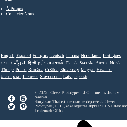
À Propos
Contacter Nous
English
Español
Français
Deutsch
Italiana
Nederlands
Português
עברית
العَرَبِيَّة
हिन्दी
ру́сский язы́к
Dansk
Svenska
Suomi
Norsk
Türkçe
Polski
Româna
Ceština
Slovenský
Magyar
Hrvatski
български
Lietuvos
Slovenščina
Latvijas
eesti
© 2026 - Clever Prototypes, LLC - Tous les droits sont
réservés.
StoryboardThat est une marque déposée de
Clever
Prototypes , LLC
, et enregistrée auprès du US Patent an
Trademark Office