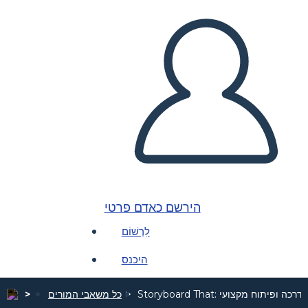
הירשם כאדם פרטי
לִרְשׁוֹם
היכנס
Storyboard Tha: הדרכה ופיתוח מקצועי
כל משאבי המורים