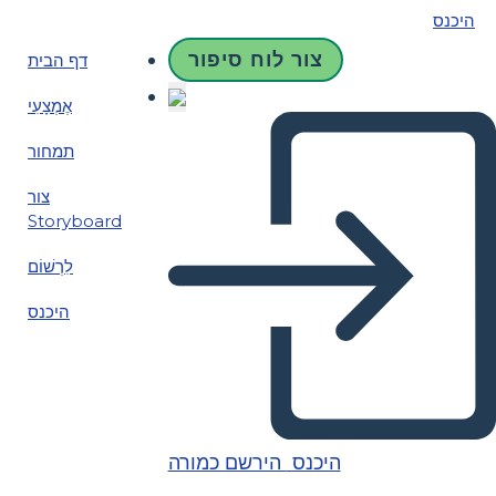
היכנס
צור לוח סיפור
דף הבית
אֶמְצָעִי
תמחור
צור
Storyboard
לִרְשׁוֹם
היכנס
היכנס
הירשם כמורה