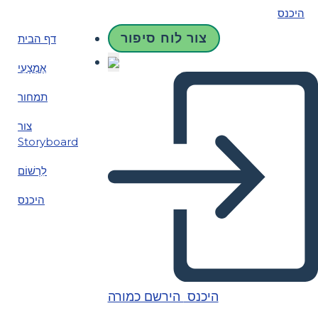
היכנס
צור לוח סיפור
דף הבית
אֶמְצָעִי
תמחור
צור
Storyboard
לִרְשׁוֹם
היכנס
היכנס
הירשם כמורה