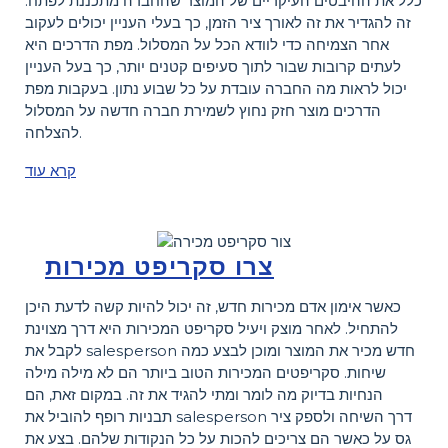
כלל את ההיבטים העיקריים של המוצר שהחברה מתכננת לפתח.
זה להגדיר את זה לאורך ציר הזמן, כך בעלי העניין יכולים לעקוב
אחר הצמיחה כדי לוודא הכל על המסלול. מפת הדרכים היא
לעתים קרובות שבור לתוך סעיפים קטנים יותר, כך בעל העניין
יכול לראות מה החברה עובדת על כל שבוע נתון. בעקבות מפת
הדרכים מוצר חזק נחוץ לשמירת חברה חדשה על המסלול
להצלחה.
קרא עוד
צרו סקריפט מכירות
כאשר אימון אדם מכירות חדש, זה יכול להיות קשה לדעת היכן
להתחיל. לאחר מוצק ויעיל סקריפט המכירות היא דרך מצוינת
לקבל את salesperson חדש מכיר את המוצר ומוכן לבצע כמה
שיחות. סקריפטים המכירות הטוב ביותר הם לא מילה מילה
הנחיות בדיוק מה לומר ומתי להגיד את זה. במקום זאת, הם
תבניות רופף להוביל את salesperson דרך השיחה ולספק ציר
גס על כאשר הם צריכים להכות על כל הנקודות שלהם. בצע את