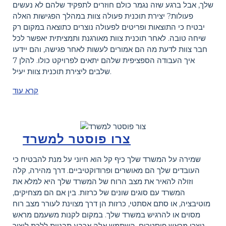
שלך, אבל ברגע שזה נגמר כולם חוזרים לתפקיד שלהם לא נעשים
פעולות? יצירת תוכנית פעולה צוות במהלך הפגישות האלה
יבטיח כי התוצאות ופריטים לפעולה נוצרים כתוצאה במקום רק
שיחה טובה. לאחר תוכנית צוות מאורגנת ותמציתית יאפשר לכל
חבר צוות לדעת מה הם אמורים לעשות לאחר פגישה, והם יידעו
איך העבודה הספציפית שלהם יתאים לפרויקט כולו. להלן 7
שלבים ליצירת תוכנית צוות יעיל.
קרא עוד
צרו פוסטר למשרד
שמירה על המשרד שלך כיף קל הוא חיוני על מנת להבטיח כי
העובדים שלך הם מאושרים ופרודוקטיביים. דרך מהירה, קלה
וזולה להאיר את מצב הרוח של המשרד שלך היא למלא את
המשרד עם סוגים שונים של כרזות. בין אם הם מצחיקים,
מוטיבציה, או סתם אסתטי, כרזות הן דרך מצוינת לעורר מצב רוח
מסוים או להרגיש במשרד שלך. במקום לקנות משעמם מראש
נוצרו מראש פוסטרים, השתמש אלה ארבע תבניות ללכת ליצור