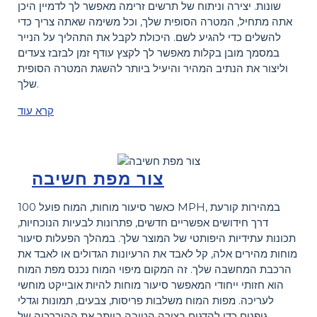
שונות. יצירה וניתוח של תרשים זרימה מאפשר לך לדמיין היכן
אתה מתחיל, המטרה הסופית שלך, וכל משימה שאתה צריך כדי
להשלים כדי להגיע לשם. היכולת לקבל את התהליך על הנייר
במסמך מובן בקלות מאפשר לך לקצץ עודף זמן לבזבז צעדים
וליצור את הנתיב המהיר והיעיל ביותר להשגת המטרה הסופית
שלך.
קרא עוד
צור מפת חשיבה
כאשר סיעור מוחות, המוח פועל 100 MPH, במהירות קורעת
דרך חידושים אפשריים חדשים, פתרונות לבעיות הנוכחיות,
תכונות עתידיות היפותטי של המוצר שלך. במהלך הפעלות סיעור
מוחות מהירים אלה, קל לאבד את הרעיונות הגדולים או לאבד את
הרכבת המחשבה שלך. זה המקום מיפוי המוח נכנס מפת המוח
הוא חזותי ייחודי המאפשר סיעור מוחות להיות אובייקט מוחשי
לעריכה. מפות המוח משלבות פריסות, צבעים, תמונות וגדלי
גופנים כדי להדגים בצורה הטובה ביותר את ההיררכיה של