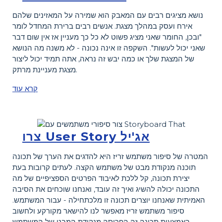
נושא מציגים רבים עם המאבק הוא שמירה על המאזינים שלהם
אירח ועסק במהלך מצגת. אנשים רבים ברירת המחדל לומר
"ובכן, החומר שאני מציג פשוט לא כל כך מעניין אז אין שום דבר
שאני יכול לעשות". השקפה זו אינה נכונה - לא משנה מה הנושא
של המצגת שלך או כמה יבש זה נראה, אתה תמיד יכול ליצור
מצגת מעניינת מרתק.
קרא עוד
צרו User Story אג'יל
המטרה של סיפור משתמש זריז היא להדגים את הערך של תכונה
תוכנה מנקודת מבט של משתמש הקצה. לעתים קרובות בעת
יצירת תכונה, קל ללכת לאיבוד הפרטים הספציפיים של מה
התכונה יכולה להשיג ואיך זה עובד, ואנחנו שוכחים את הסיבה
האמיתית שאנחנו יוצרים תכונה זו מלכתחילה - עבור המשתמש.
סיפור משתמש זריז מאפשר לנו להישאר מקורקע ולחשוב
באמצעות תכונה זה הפריסה מנקודת המבט של המשתמש