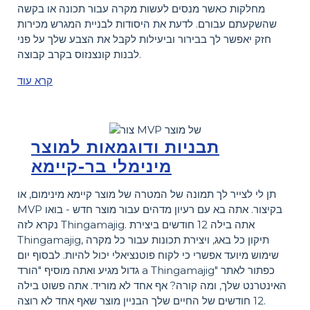
מחלקות כאשר מנסים לעשות מקרה עבור תכונה או בקשה
שהשקעתם עבורם. לדעת את היסודות לבניית המגרש מכירות
חזק יאפשר לך בבירור וביעילות לקבל את הצבע שלך על פני
לבנות קונצנזוס בקרב קבוצה.
קרא עוד
תבניות ודוגמאות למוצר
מינימלי בר-קיימא
תן לי לצייר לך תמונה של המטרה של מוצר קיימא מינימום, או
MVP בקיצור. אתה בא עם רעיון מדהים עבור מוצר חדש - בואו
נקרא לזה Thingamajig. אתה בילה 12 חודשים ביצירת
Thingamajig, תיקון כל באג, ויצירת תכונות עבור כל מקרה
שימוש מיועד אפשרי כי לקוח פוטנציאלי יכול להיות. לבסוף יום
גדול מגיע ואתה מוסיף "הורד a Thingamajig" כפתור לאתר
האינטרנט שלך, ומה קורה? אף אחד לא מוריד. אתה פשוט בילה
12 חודשים של החיים שלך הבניין מוצר שאף אחד לא רוצה.