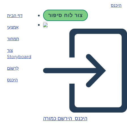
היכנס
צור לוח סיפור
דף הבית
אֶמְצָעִי
תמחור
צור
Storyboard
לִרְשׁוֹם
היכנס
היכנס
הירשם כמורה