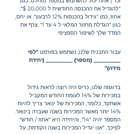
וכו ') אתה יכול להשתמש במספר מוחלט, כגון
"להגדיל את ההכנסה החודשית ל 20,000 $";
אחוז, כמו "גידול בהכנסות 12% לרבעון"; או יחס,
כגון "הגדלת מחזור המלאי ל 4 עד 1". צרף את
המדד שלך לשיפור הספציפי.
עבור התבנית שלנו, נשתמש בפורמט
"לפי
__________ (מספר) __________ (יחידת
מידה)"
בדוגמה שלנו, כריס היה רוצה לראות גידול
במכירות של 14% לעומת החודש המקביל
אשתקד, כלומר, המכירות של ינואר צריך להיות
14% יותר מאשר המכירות בשנה שעברה בינואר.
המספר יהיה "14", והיחידה היא "אחוז / חודש".
לפיכך, "אנו יגדיל המכירות בשנה הקודמת, על