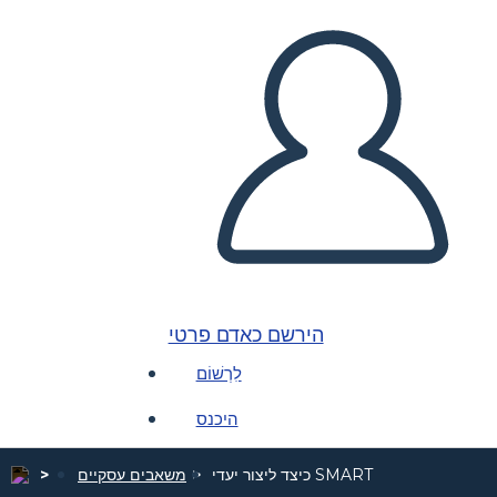
הירשם כאדם פרטי
לִרְשׁוֹם
היכנס
כיצד ליצור יעדי SMART
משאבים עסקיים