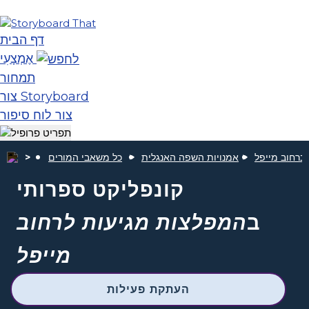
דף הבית
אֶמְצָעִי
תמחור
צור Storyboard
צור לוח סיפור
ברחוב מייפל
אמנויות השפה האנגלית
כל משאבי המורים
קונפליקט ספרותי
ב
המפלצות מגיעות לרחוב
מייפל
העתקת פעילות