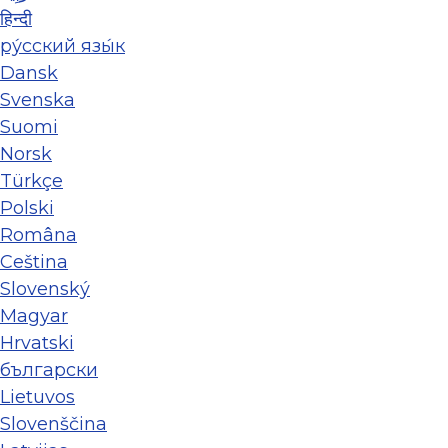
हिन्दी
ру́сский язы́к
Dansk
Svenska
Suomi
Norsk
Türkçe
Polski
Româna
Ceština
Slovenský
Magyar
Hrvatski
български
Lietuvos
Slovenščina