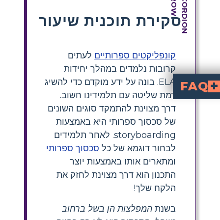
סקירת תוכנית שיעור
קונפליקטים ספרותיים
לעתים
קרובות נלמדים במהלך יחידות
ELA. בונה על ידע מוקדם כדי להשיג
FAQ
רמת שליטה עם תלמידינו חשוב.
מונית והבהלה.
דרך מצוינת להתמקד סוגים השונים
של סכסוך ספרותי היא באמצעות
storyboarding. לאחר תלמידים
לבחור דוגמא של כל
סכסוך ספרותי
ומתארים אותו באמצעות יוצר
התכנון הוא דרך מצוינת לחזק את
הלקח שלך!
בשנת
המפלצות הן בשל ברחוב