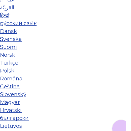
العَرَبِيَّة
हिन्दी
ру́сский язы́к
Dansk
Svenska
Suomi
Norsk
Türkçe
Polski
Româna
Ceština
Slovenský
Magyar
Hrvatski
български
Lietuvos