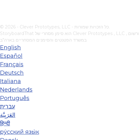
© 2026 - Clever Prototypes, LLC - כל הזכויות שמורות.
, ורשום
Clever Prototypes , LLC
StoryboardThat הוא סימן מסחרי של
במשרד הפטנטים והסימנים המסחריים בארה"ב
English
Español
Français
Deutsch
Italiana
Nederlands
Português
עברית
العَرَبِيَّة
हिन्दी
ру́сский язы́к