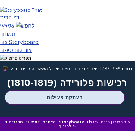
דף הבית
אֶמְצָעִי
תמחור
צור Storyboard
צור לוח סיפור
1783-1959
לימודים חברתיים
כל משאבי המורים
רכישות פלורידה (1810-1819)
העתקת פעילות
צור חשבון חינמי
הצטרפו למיליוני מחנכים ב- Storyboard That.
✨
לחינוך