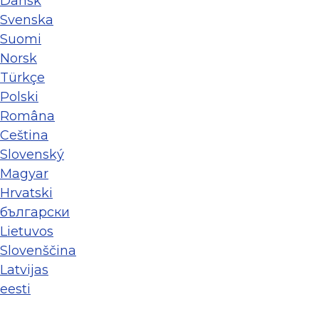
Dansk
Svenska
Suomi
Norsk
Türkçe
Polski
Româna
Ceština
Slovenský
Magyar
Hrvatski
български
Lietuvos
Slovenščina
Latvijas
eesti