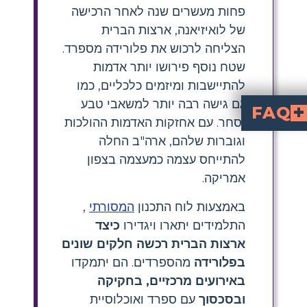
פחות מעשרים שנה לאחר הרכישה
של לואיזיאנה, ארצות הברית
הצליחה לרכוש את פלורידה מספרד.
שטח נוסף פירושו יותר אדמות
להתיישבות ומיזמים כלכליים, כמו
גם גישה רבה יותר למשאבי טבע
FAQ
וסחר. עם אחזקות האדמות ההולכות
How did the United States acquire Flo
through a series of negotiations and treaties, most no
. This agreement officially transferred Florida to the U.S. in exchange for settling bord
What were the major eve
conflicts with 
, and diplomatic negotiati
. These actions pressured Spain into ceding Florida 
Who were the main figures
(military leader)
like Luis de Onís. Their roles in diplomacy a
What was the signific
was significant because it peacefully expanded U
How can students 
by labeling each box with a key factor (figure
וגוברות שלהם, ארה"ב החלה
להתייחס עצמה כמעצמה בצפון
אמריקה.
באמצעות לוח התכנון
המסורתי
,
התלמידים יתארו ויגדירו
כיצד
ארצות הברית רכשה חלקים שונים
בפלורידה
מהספרדים. הם יתמקדו
באירועים מרכזיים, בחקיקה
ובסכסוך
עם ספרד ואוכלוסיית