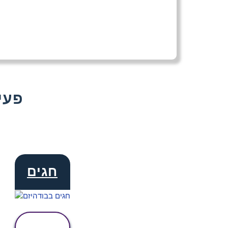
עוד That
חגים
הצג