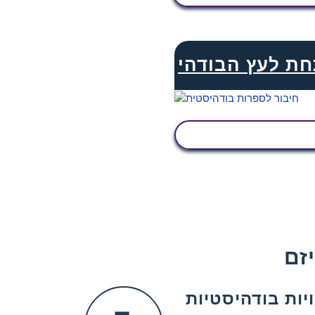
ת לעץ הבודהי
הצג פעילות
זם
יות בודהיסטיות