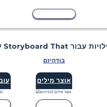
העתקת פעילות
Storyboard  פעילויות עבור
בודהיזם
אוצר מילים
עוב
הצג