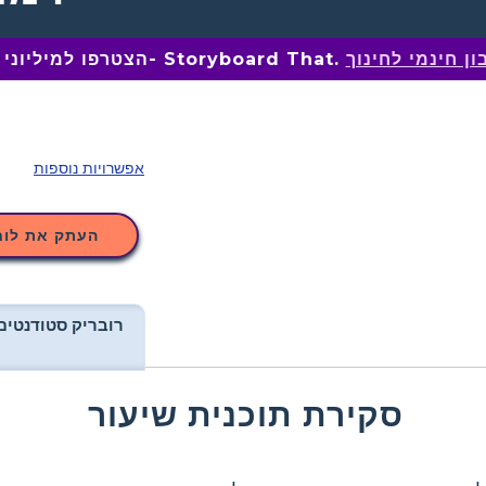
ן חינמי לחינוך
הצטרפו למיליוני מחנכים ב- Storyboard That.
אפשרויות נוספות
העתק את לוח
רובריק סטודנטים
סקירת תוכנית שיעור