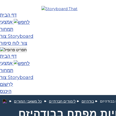
דף הבית
אֶמְצָעִי
תמחור
צור Storyboard
צור לוח סיפור
דף הבית
אֶמְצָעִי
תמחור
צור Storyboard
לִרְשׁוֹם
היכנס
בבודהיזם
בודהיזם
לימודים חברתיים
כל משאבי המורים
יות מפתח בבודהיזם