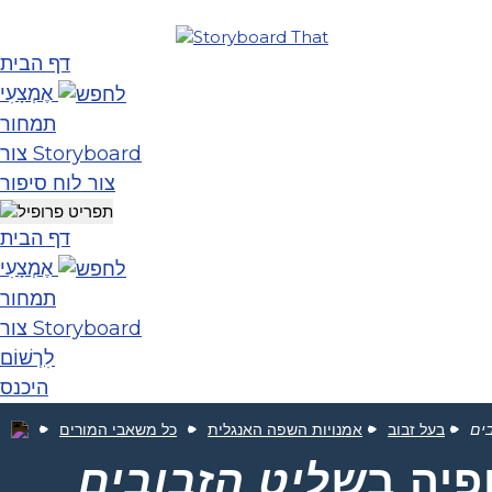
דף הבית
אֶמְצָעִי
תמחור
צור Storyboard
צור לוח סיפור
דף הבית
אֶמְצָעִי
תמחור
צור Storyboard
לִרְשׁוֹם
היכנס
ים
בעל זבוב
אמנויות השפה האנגלית
כל משאבי המורים
פיה ב
שליט הזבובים