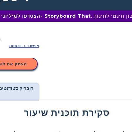
ן חינמי לחינוך
הצטרפו למיליוני מחנכים ב- Storyboard That.
אפשרויות נוספות
העתק את לוח
רובריק סטודנטים
סקירת תוכנית שיעור