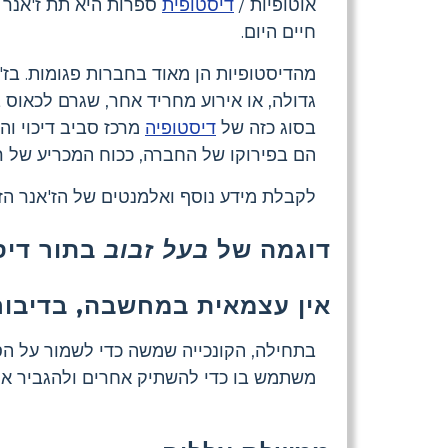
אוטופיות /
דיסטופית
ספרות היא תת ז'אנר 
חיים היום.
מהדיסטופיות הן מאוד בחברות פגומות. בז
גדולה, או אירוע מחריד אחר, שגרם לכאוס
בסוג כזה של
דיסטופיה
מרכז סביב דיכוי וה
הם בפירוקו של החברה, ככוח המכריע של ר
לקבלת מידע נוסף ואלמנטים של הז'אנר הז
דוגמה של
בעל זבוב
בתור דיס
אין עצמאית במחשבה, בדיבור
בתחילה, הקונכייה שמשה כדי לשמור על הסד
משתמש בו כדי להשתיק אחרים ולהגביר את