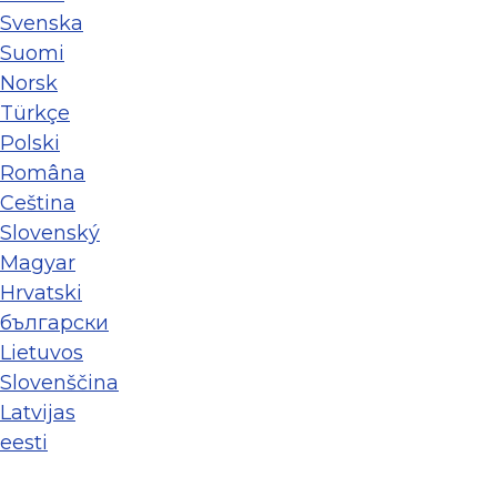
Svenska
Suomi
Norsk
Türkçe
Polski
Româna
Ceština
Slovenský
Magyar
Hrvatski
български
Lietuvos
Slovenščina
Latvijas
eesti