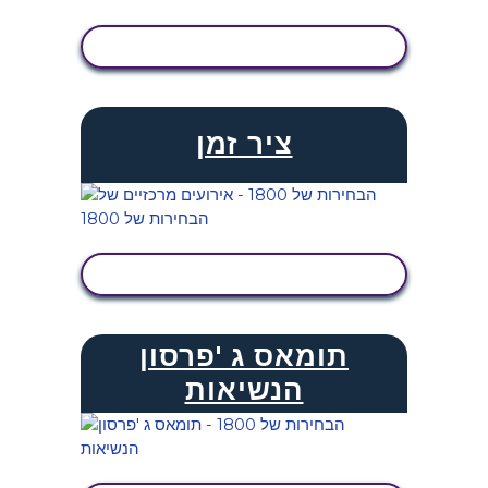
הצג פעילות
ציר זמן
הצג פעילות
תומאס ג 'פרסון
הנשיאות