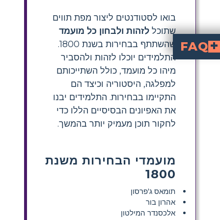
בואו לסטודנטים ליצור מפת תווים
שתוכל
לזהות ולבחון כל מועמד
שהשתתף בבחירות בשנת 1800.
FAQ
התלמידים יוכלו לזהות ולהסביר
What is a character map acti
for the Election of 1800 helps students identify each candidate, their party affiliation, background, and how they performed in t
How do I teach s
research each candid
—including their political party, major b
Who were the main candidat
Thomas Jefferson, Aaron 
. Each played a unique role and represent
What are some easy
, assigning biography posters, or comparing candidates from different elections. These activities foster engagement and deepen understanding of hi
Why is the Election of
is significant because it marked the first peaceful transfer of power between p
מיהו כל מועמד, כולל השתייכותם
למפלגה, היסטוריה וכיצד הם
התקיימו בבחירות. התלמידים יבנו
את האפיונים הבסיסיים הללו כדי
לחקור תוכן מעמיק יותר בהמשך.
מועמדי הבחירות משנת
1800
תומאס ג'פרסון
אהרון בור
אלכסנדר המילטון