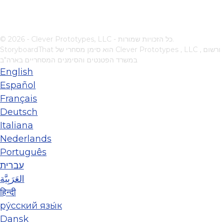
© 2026 - Clever Prototypes, LLC - כל הזכויות שמורות.
, ורשום
Clever Prototypes , LLC
StoryboardThat הוא סימן מסחרי של
במשרד הפטנטים והסימנים המסחריים בארה"ב
English
Español
Français
Deutsch
Italiana
Nederlands
Português
עברית
العَرَبِيَّة
हिन्दी
ру́сский язы́к
Dansk