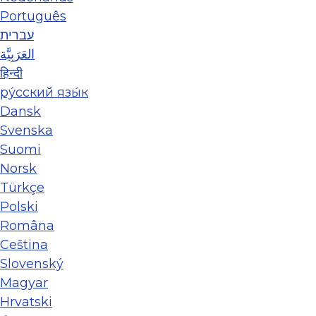
Português
עברית
العَرَبِيَّة
हिन्दी
ру́сский язы́к
Dansk
Svenska
Suomi
Norsk
Türkçe
Polski
Româna
Ceština
Slovenský
Magyar
Hrvatski