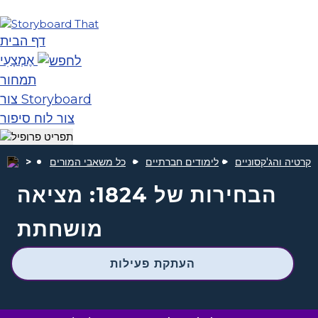
דף הבית
אֶמְצָעִי
תמחור
צור Storyboard
צור לוח סיפור
וקרטיה והג'קסוניים
לימודים חברתיים
כל משאבי המורים
הבחירות של 1824: מציאה
מושחתת
העתקת פעילות