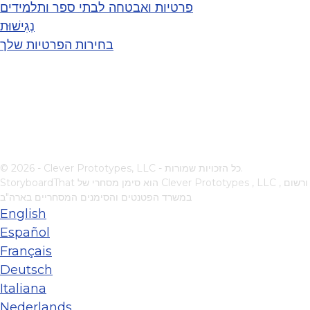
פרטיות ואבטחה לבתי ספר ותלמידים
נְגִישׁוּת
בחירות הפרטיות שלך
© 2026 - Clever Prototypes, LLC - כל הזכויות שמורות.
, ורשום
Clever Prototypes , LLC
StoryboardThat הוא סימן מסחרי של
במשרד הפטנטים והסימנים המסחריים בארה"ב
English
Español
Français
Deutsch
Italiana
Nederlands