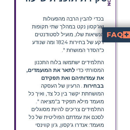
בכדי להבין הרבה מהפעולות
שג'קסון נקט במהלך שתי תקופות
FAQ
הנשיאות שלו, מועיל לסטודנטים
רקע של בחירות 1824 ומה שנודע
What was the 'corrupt barga
refers to the alleged deal between John Quincy Adams and Henry Clay during the Election of 1824. When no candidate secured a majority of electoral votes, the House of Representatives chose the president. Clay supported Adams, who then appointed Clay as Secretary of State, leading many—including Andrew Jackson—to claim a secret deal had influenced the outcome.
How can students cre
by dividing it into sections: the top row for each candid
Who were the main candidates in the Election of 1824 and what were th
John Quincy Adams
(experienced diplomat, pro-infrastructure), and
(Speaker of the House, supported 
Why was the Electio
House of Rep
because no candidate won a majority of electoral votes. The Constitution requires the Hou
How can teachers connect the 'corrupt bargain' to current political events in lesson
to current events by having students research modern elections for similar deal
כ"הסדר המושחת ".
התלמידים ישתמשו בלוח התכנון
המסורתי כדי
לתאר את המועמדים,
את עמדותיהם ואת תפקידם
בבחירות
. הרעיון של העסקה
המושחתת יקשר בין כל צד, ואיך כל
מועמד מילא תפקיד ב"מציאה ".
התלמידים צריכים להיות מסוגלים
לסכם את עמדתם הפוליטית של כל
מועמד: אנדרו ג'קסון, ג'ון קווינסי