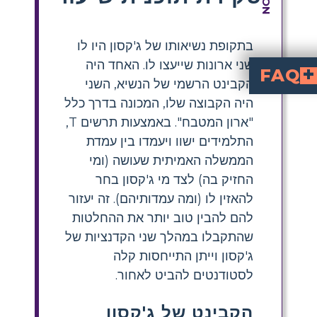
בתקופת נשיאותו של ג'קסון היו לו
שני ארונות שייעצו לו. האחד היה
FAQ
הקבינט הרשמי של הנשיא, השני
איך תלמידים יכולים להשתמש בטבלת T כדי להשוות בין קבינט הנשיאות של ג'קסון לקבינט המטבח?
היה הקבוצה שלו, המכונה בדרך כלל
"ארון המטבח". באמצעות תרשים T,
התלמידים ישוו ויעמדו בין עמדת
הממשלה האמיתית שעושה (ומי
החזיק בה) לצד מי ג'קסון בחר
להאזין לו (ומה עמדותיהם). זה יעזור
להם להבין טוב יותר את ההחלטות
שהתקבלו במהלך שני הקדנציות של
ג'קסון וייתן התייחסות קלה
לסטודנטים להביט לאחור.
הקבינט של ג'קסון