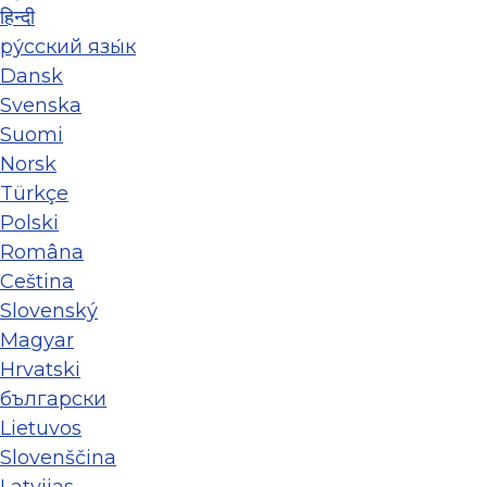
हिन्दी
ру́сский язы́к
Dansk
Svenska
Suomi
Norsk
Türkçe
Polski
Româna
Ceština
Slovenský
Magyar
Hrvatski
български
Lietuvos
Slovenščina
Latvijas