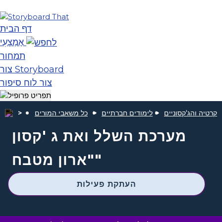
דף הבית
אֶמְצָעִי
תמחור
צור Storyboard
צור לוח סיפור
וקרטיה והג'קסוניים
לימודים חברתיים
כל משאבי המורים
מערכת השלל ואת ג 'קסון
"ארון מטבח"
העתקת פעילות