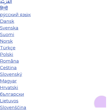
العَرَبِيَّة
हिन्दी
ру́сский язы́к
Dansk
Svenska
Suomi
Norsk
Türkçe
Polski
Româna
Ceština
Slovenský
Magyar
Hrvatski
български
Lietuvos
Slovenščina