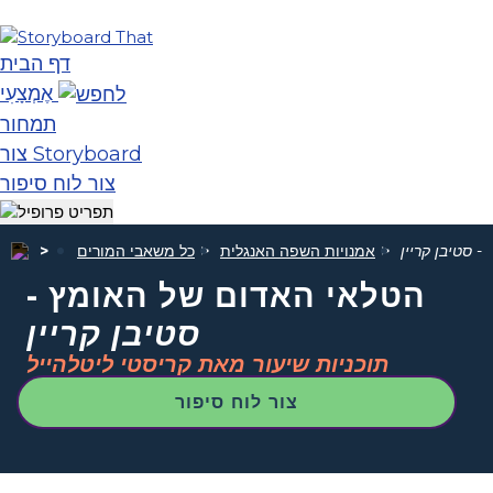
דף הבית
אֶמְצָעִי
תמחור
צור Storyboard
צור לוח סיפור
 -
סטיבן קריין
אמנויות השפה האנגלית
כל משאבי המורים
הטלאי האדום של האומץ -
סטיבן קריין
תוכניות שיעור מאת קריסטי ליטלהייל
צור לוח סיפור