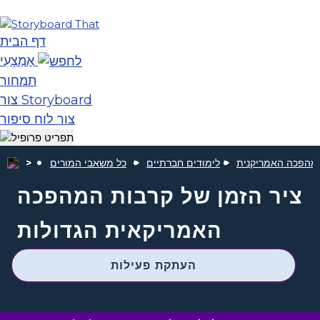
דף הבית
אֶמְצָעִי
תמחור
צור Storyboard
צור לוח סיפור
מהפכה האמריקנית
לימודים חברתיים
כל משאבי המורים
ציר הזמן של קרבות המהפכה
האמריקאית הגדולות
העתקת פעילות