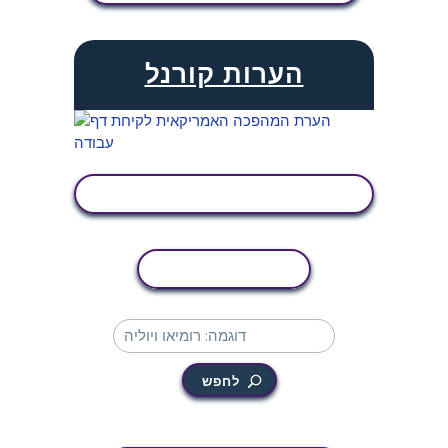
הערות קורנל
הצג פעילות
העתקת פעילות
לחפש