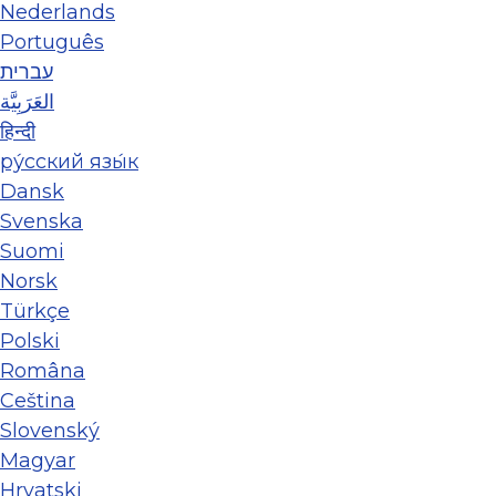
Nederlands
Português
עברית
العَرَبِيَّة
हिन्दी
ру́сский язы́к
Dansk
Svenska
Suomi
Norsk
Türkçe
Polski
Româna
Ceština
Slovenský
Magyar
Hrvatski