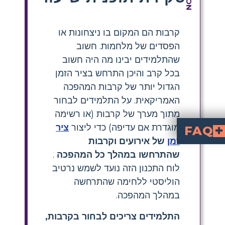
קרבות הם המקום בו ניצחונות או
הפסדים של מלחמות. חשוב
שהתלמידים יבינו מה היה חשוב
בכל קרב והיכן התרחש בציר הזמן
הגדול יותר של קרבות המהפכה
האמריקאית. על התלמידים לבחור
מתוך מערך של קרבות (או רשימה
מוגדרת אם עדיפה) כדי ליצור
ציר
FAQ
זמן
של אירועים וקרבות
ם היסטוריות קרב לסיפורים ויזואליים דינמיים ומרתקים, ומטפחים הבנה וחיבור עמוקים יותר לחומר.
שהתרחשו במהלך כל המהפכה
.
לוח התכנון הזה נועד לשמש נרטיב
הוליסטי ללחימה שהתרחשה
במהלך המהפכה.
התלמידים צריכים לבחור בקרבות,