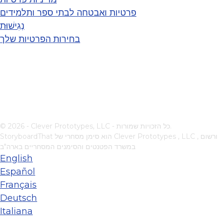
פרטיות ואבטחה לבתי ספר ותלמידים
נְגִישׁוּת
בחירות הפרטיות שלך
© 2026 - Clever Prototypes, LLC - כל הזכויות שמורות.
, ורשום
Clever Prototypes , LLC
StoryboardThat הוא סימן מסחרי של
במשרד הפטנטים והסימנים המסחריים בארה"ב
English
Español
Français
Deutsch
Italiana