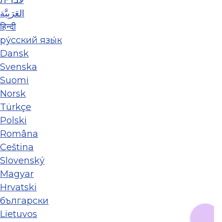
العَرَبِيَّة
हिन्दी
ру́сский язы́к
Dansk
Svenska
Suomi
Norsk
Türkçe
Polski
Româna
Ceština
Slovenský
Magyar
Hrvatski
български
Lietuvos