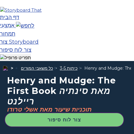
דף הבית
אֶמְצָעִי
תמחור
צור Storyboard
צור לוח סיפור
Henry and Mudge: The 
כיתות 3-5
כל משאבי המורים
Henry and Mudge: The
מאת סינתיה
First Book
ריילנט
תוכניות שיעור מאת אשלי טרודו
צור לוח סיפור