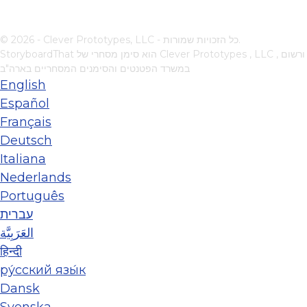
© 2026 - Clever Prototypes, LLC - כל הזכויות שמורות.
, ורשום
Clever Prototypes , LLC
StoryboardThat הוא סימן מסחרי של
במשרד הפטנטים והסימנים המסחריים בארה"ב
English
Español
Français
Deutsch
Italiana
Nederlands
Português
עברית
العَرَبِيَّة
हिन्दी
ру́сский язы́к
Dansk