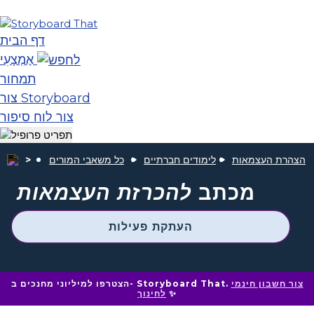
דף הבית
אֶמְצָעִי
תמחור
צור Storyboard
צור לוח סיפור
הצהרת העצמאות
לימודים חברתיים
כל משאבי המורים
מכתב
להכרזת העצמאות
העתקת פעילות
צור חשבון חינמי
הצטרפו למיליוני מחנכים ב- Storyboard That.
✨
לחינוך