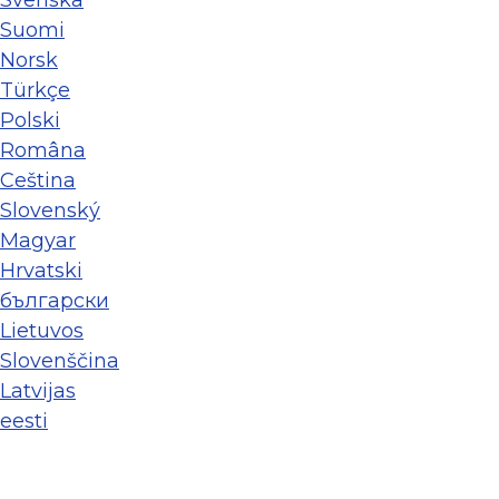
Svenska
Suomi
Norsk
Türkçe
Polski
Româna
Ceština
Slovenský
Magyar
Hrvatski
български
Lietuvos
Slovenščina
Latvijas
eesti