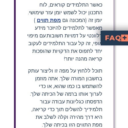
כאשר התלמידים קוראים, לוח
התכנון יכול לשמש יומן עזר שימושי.
יומן זה (המכונה גם
מפת תווים
)
מאפשר לתלמידים להיזכר מידע
רלוונטי על דמויות חשובות.עם מיפוי
FAQ
אופי, זה קל עבור התלמידים לעקוב
מהם היתרונות בשימוש במפות דמויות בשיעורי ספרות?
קס, Uncle Silas, Aunt Sally,
איך יוצרים מפת דמויות ל-הרפתקאות של הוקלברי פינק?
יחד לתפוס את הדקויות שהופכות
קריאה מהנה יותר!
תוכל ללחוץ על מפה זו וליצור עותק
בחשבון המורה שלך. אתה מוזמן
להשתמש בו כמו שהוא, או כדי
לערוך אותו ברמה של הכיתה שלך.
הדפסתו כגליונות עבודה עבור
תלמידיך להשלים תוך כדי קריאה,
היא דרך מהירה וקלה לשלב את
מפת התווים הזו בכיתה שלך.