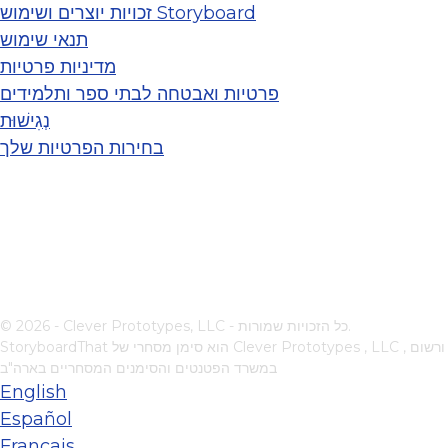
זכויות יוצרים ושימוש Storyboard
תנאי שימוש
מדיניות פרטיות
פרטיות ואבטחה לבתי ספר ותלמידים
נְגִישׁוּת
בחירות הפרטיות שלך
© 2026 - Clever Prototypes, LLC - כל הזכויות שמורות.
, ורשום
Clever Prototypes , LLC
StoryboardThat הוא סימן מסחרי של
במשרד הפטנטים והסימנים המסחריים בארה"ב
English
Español
Français