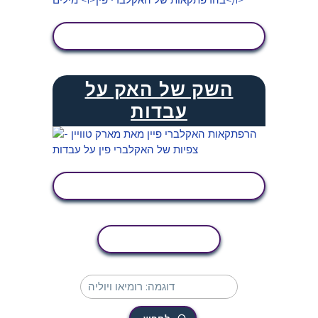
הצג פעילות
השק של האק על
עבדות
הצג פעילות
העתקת פעילות