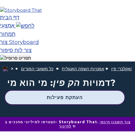
דף הבית
אֶמְצָעִי
תמחור
צור Storyboard
צור לוח סיפור
האקלברי פין
אמנויות השפה האנגלית
כל משאבי המורים
: מי הוא מי?
דמויות
הק פין
העתקת פעילות
צור חשבון חינמי
הצטרפו למיליוני מחנכים ב- Storyboard That.
✨
לחינוך