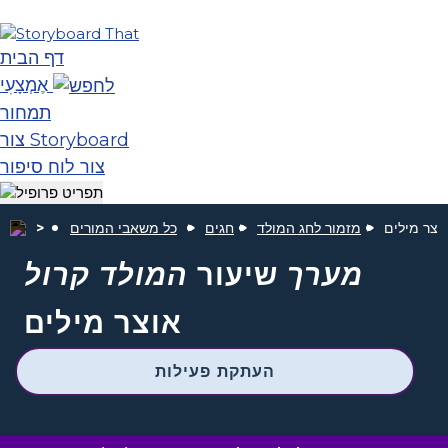
דף הבית
אֶמְצָעִי
תמחור
צור Storyboard
צור לוח סיפור
וצר מילים
מזמור לחג המולד
חגים
כל משאבי המורים
מערך
שיעור
המולד קרול
אוצר מילים
העתקת פעילות