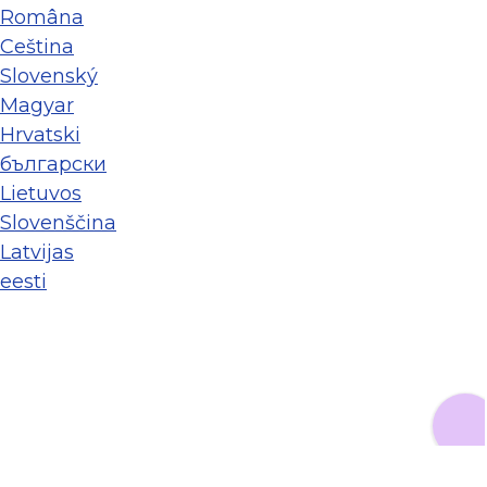
Româna
Ceština
Slovenský
Magyar
Hrvatski
български
Lietuvos
Slovenščina
Latvijas
eesti