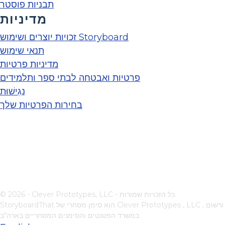
תבניות פוסטר
מדיניות
זכויות יוצרים ושימוש Storyboard
תנאי שימוש
מדיניות פרטיות
פרטיות ואבטחה לבתי ספר ותלמידים
נְגִישׁוּת
בחירות הפרטיות שלך
© 2026 - Clever Prototypes, LLC - כל הזכויות שמורות.
, ורשום
Clever Prototypes , LLC
StoryboardThat הוא סימן מסחרי של
במשרד הפטנטים והסימנים המסחריים בארה"ב