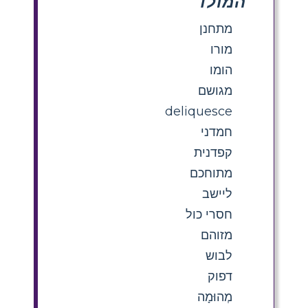
המולד
מתחנן
מורו
הומו
מגושם
deliquesce
חמדני
קפדנית
מתוחכם
ליישב
חסרי כול
מזוהם
לבוש
דפוק
מְהוּמָה