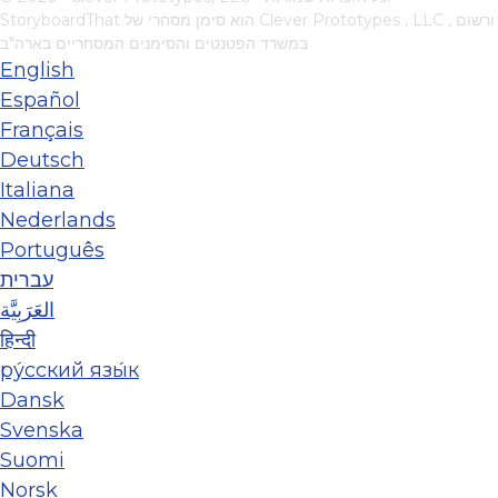
, ורשום
Clever Prototypes , LLC
StoryboardThat הוא סימן מסחרי של
במשרד הפטנטים והסימנים המסחריים בארה"ב
English
Español
Français
Deutsch
Italiana
Nederlands
Português
עברית
العَرَبِيَّة
हिन्दी
ру́сский язы́к
Dansk
Svenska
Suomi
Norsk