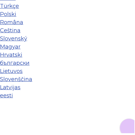
Türkçe
Polski
Româna
Ceština
Slovenský
Magyar
Hrvatski
български
Lietuvos
Slovenščina
Latvijas
eesti