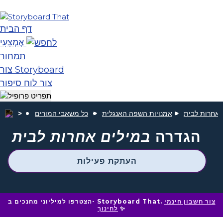
דף הבית
אֶמְצָעִי
תמחור
צור Storyboard
צור לוח סיפור
 אחרות לבית
אמנויות השפה האנגלית
כל משאבי המורים
הגדרה
במילים אחרות לבית
העתקת פעילות
צור חשבון חינמי
הצטרפו למיליוני מחנכים ב- Storyboard That.
✨
לחינוך