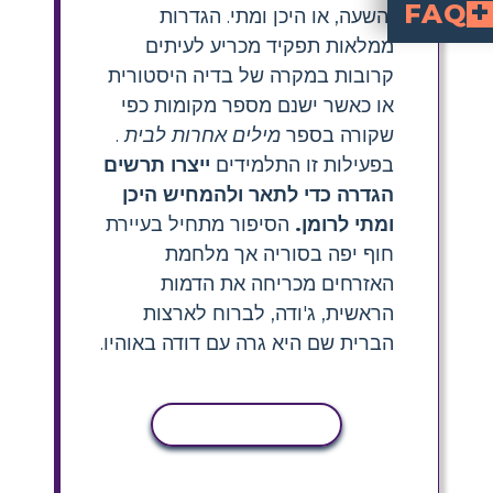
FAQ
והשעה, או היכן ומתי. הגדרות
ממלאות תפקיד מכריע לעיתים
What are the main settings in Other Words
is set primarily in a coastal town in Syria and later in Ohio, USA. The sto
How can students create
Students can create a setting chart by identifying key locations and times in the book, then illustrating or describing each one. Use scenes, images, and short descr
Why is the setting imp
shapes Jude's experiences and growth, highlighting cultural differences and the challenges of
What is a setting map activi
asks students to visually represent the
What are some tips for
Encourage students to use both text and illustrations, connect settings to character
קרובות במקרה של בדיה היסטורית
או כאשר ישנם מספר מקומות כפי
שקורה בספר
מילים אחרות לבית
.
בפעילות זו התלמידים
ייצרו תרשים
הגדרה כדי לתאר ולהמחיש היכן
ומתי לרומן.
הסיפור מתחיל בעיירת
חוף יפה בסוריה אך מלחמת
האזרחים מכריחה את הדמות
הראשית, ג'ודה, לברוח לארצות
הברית שם היא גרה עם דודה באוהיו.
העתקת פעילות