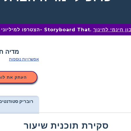
ן חינמי לחינוך
הצטרפו למיליוני מחנכים ב- Storyboard That.
אפשרויות נוספות
העתק את לוח
רובריק סטודנטים
סקירת תוכנית שיעור