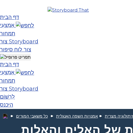
דף הבית
אֶמְצָעִי
תמחור
צור Storyboard
צור לוח סיפור
דף הבית
אֶמְצָעִי
תמחור
צור Storyboard
לִרְשׁוֹם
היכנס
יתולוגיה מצרית
אמנויות השפה האנגלית
כל משאבי המורים
ת של האלים והאלות