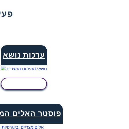
עוד That
ערכות נושא
הצג פעילות
פוסטר האלים המ