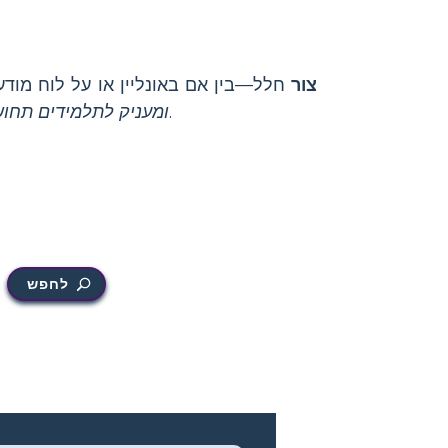
צור
חלל—בין אם באונליין או על לוח מוד
תוך חיזוק מושגים מרכזיים במיתולוגיה המצרית.
ומעניק לתלמידים תחו
לחפש