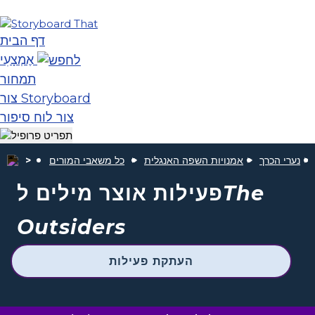
דף הבית
אֶמְצָעִי
תמחור
צור Storyboard
צור לוח סיפור
נערי הכרך
אמנויות השפה האנגלית
כל משאבי המורים
The
פעילות אוצר מילים ל
Outsiders
העתקת פעילות