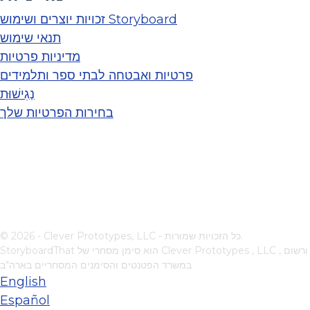
זכויות יוצרים ושימוש Storyboard
תנאי שימוש
מדיניות פרטיות
פרטיות ואבטחה לבתי ספר ותלמידים
נְגִישׁוּת
בחירות הפרטיות שלך
© 2026 - Clever Prototypes, LLC - כל הזכויות שמורות.
, ורשום
Clever Prototypes , LLC
StoryboardThat הוא סימן מסחרי של
במשרד הפטנטים והסימנים המסחריים בארה"ב
English
Español