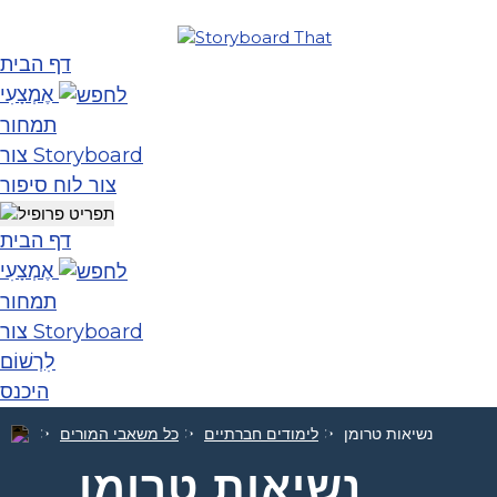
דף הבית
אֶמְצָעִי
תמחור
צור Storyboard
צור לוח סיפור
דף הבית
אֶמְצָעִי
תמחור
צור Storyboard
לִרְשׁוֹם
היכנס
נשיאות טרומן
לימודים חברתיים
כל משאבי המורים
נשיאות טרומן