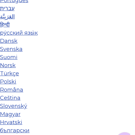
Português
עברית
العَرَبِيَّة
हिन्दी
ру́сский язы́к
Dansk
Svenska
Suomi
Norsk
Türkçe
Polski
Româna
Ceština
Slovenský
Magyar
Hrvatski
български