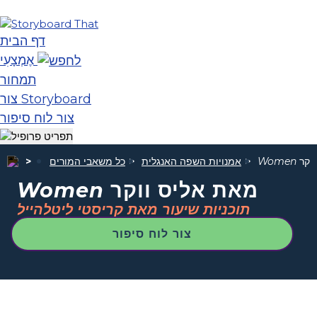
דף הבית
אֶמְצָעִי
תמחור
צור Storyboard
צור לוח סיפור
וקר
Women
אמנויות השפה האנגלית
כל משאבי המורים
מאת אליס ווקר
Women
תוכניות שיעור מאת קריסטי ליטלהייל
צור לוח סיפור