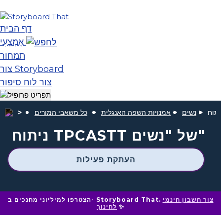
דף הבית
אֶמְצָעִי
תמחור
צור Storyboard
צור לוח סיפור
נשים
אמנויות השפה האנגלית
כל משאבי המורים
ניתוח TPCASTT של "נשים"
העתקת פעילות
צור חשבון חינמי
הצטרפו למיליוני מחנכים ב- Storyboard That.
✨
לחינוך