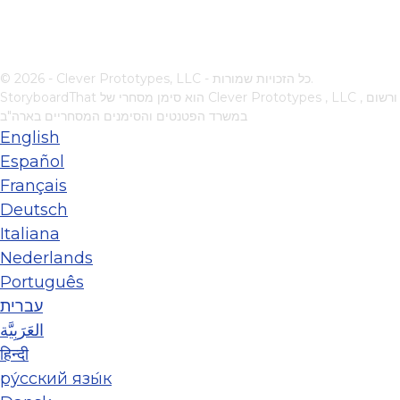
© 2026 - Clever Prototypes, LLC - כל הזכויות שמורות.
, ורשום
Clever Prototypes , LLC
StoryboardThat הוא סימן מסחרי של
במשרד הפטנטים והסימנים המסחריים בארה"ב
English
Español
Français
Deutsch
Italiana
Nederlands
Português
עברית
العَرَبِيَّة
हिन्दी
ру́сский язы́к