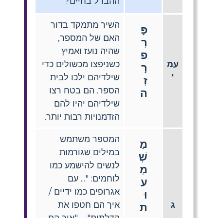
ההבדל בחיים?
השיר מתמקד בדור
פָּ
האם של המספר,
רָ
שהיה נועז ואמיץ
פ
עמ
כשניפצו מכשולים כדי
רָ
'
שילדיהם ילכו לבית
זָ
הספר. הם בטח רצו
ה
שילדיהם יהיו להם
הזדמנויות רבות יותר.
המספר משתמש
מַ
במילים שגורמות
שְׁ
לנשים להישמע כמו
מָ
לוחמים: "... עם
ע
אגרופים כמו ידיים /
וּ
ג
איך הם חטפו את
ת
הדלתות" ... "איך הם