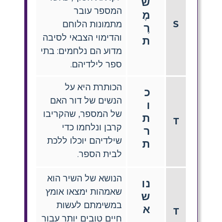
שׁ
המספר עובר
מֶ
S
מתמונות הלוחם
רֶ
והדימוי הצבאי לסיבה
ת
מדוע הם נלחמים: בתי
ספר לילדיהם.
הכותרת היא על
כ
הנשים של דור האם
ו
של המספר, שהקריבו
ת
T
קרבן ונלחמו כדי
ר
שילדיהם יוכלו ללכת
ת
לבית הספר.
הנושא של השיר הוא
נו
שאמהות ימצאו אומץ
ש
במשימתם לעשות
א
T
חיים טובים יותר עבור