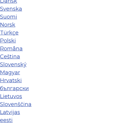
Dansk
Svenska
Suomi
Norsk
Türkçe
Polski
Româna
Ceština
Slovenský
Magyar
Hrvatski
български
Lietuvos
Slovenščina
Latvijas
eesti