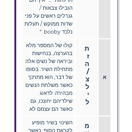
הובילו צבאות /
גנרלים ראשים על פני
שדות ממוקש / תעלות
נלכד booby. "
קולו של המספר מלא
ת
בהערצה, בנחישות
ז
וביראה של נשים אלה
ה
מתחילת השיר. בסופו
/
א
של דבר, הוא מתרכך
צ
כאשר משלחת הנשים
ל
מבהירה: לדאוג
י
שילדיהם יחונכו, גם
ל
כאשר הם עצמם לא.
השינוי בשיר מופיע
מִ
לקראת הסוף, כאשר