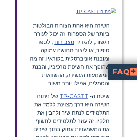
השירה היא אחת הצורות הבולטות
ביותר של הספרות. זה יכול לעורר
רגשות, להגדיר
מצב רוח
, לספר
סיפור, או ליצור תחושה עמוקה
ומובנת אוניברסלית בקוראיו. זה מה
שהופך את חשיפת מרכיביו, והבנת
FAQ
המשמעות העשירה, ההשוואות
ש
כדי לנתח
מדוע שיטת TPCASTT שימושית ללימוד שירה בתיכון?
שיטת
שיטת
והסמלים, אפילו יותר חשוב.
שיטת ה-
TP-CASTT
של ניתוח
השירה היא דרך מצוינת ללמד את
התלמידים לנתח שיר ולהבין את
חלקיו. זה עוזר לתלמידים לחשוף
את המשמעויות עמוק בתוך שירים