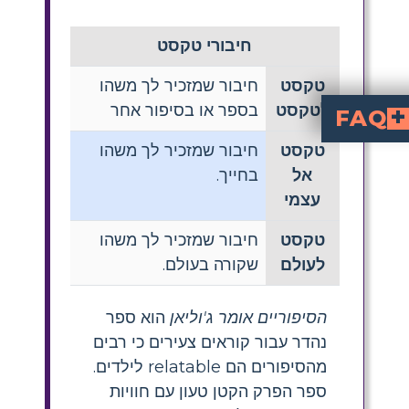
חיבורי טקסט
טקסט
חיבור שמזכיר לך משהו
לטקסט
בספר או בסיפור אחר
FAQ
טקסט
חיבור שמזכיר לך משהו
מדוע חיבורים של טקסט חשובים לקוראים צעירים?
עוזרים לתלמידים להעמיק את ההבנה על ידי קישור סיפורים לחייהם, לספרים אחרים או לעולם. זה עושה את הקריאה ליותר משמעותית ומעודד מעורבות גבוהה יותר עם החומר.
הסיפורים של ג'וליאן
אל
בחייך.
עצמי
טקסט
חיבור שמזכיר לך משהו
לעולם
שקורה בעולם.
הסיפוריים אומר ג'וליאן
הוא ספר
נהדר עבור קוראים צעירים כי רבים
מהסיפורים הם relatable לילדים.
ספר הפרק הקטן טעון עם חוויות