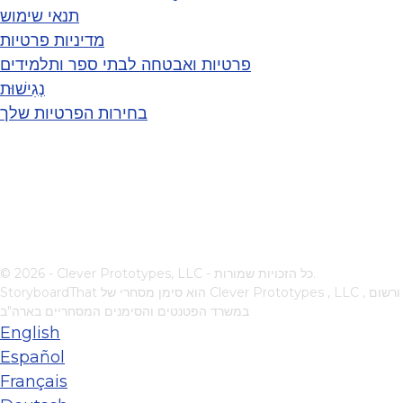
תנאי שימוש
מדיניות פרטיות
פרטיות ואבטחה לבתי ספר ותלמידים
נְגִישׁוּת
בחירות הפרטיות שלך
© 2026 - Clever Prototypes, LLC - כל הזכויות שמורות.
, ורשום
Clever Prototypes , LLC
StoryboardThat הוא סימן מסחרי של
במשרד הפטנטים והסימנים המסחריים בארה"ב
English
Español
Français