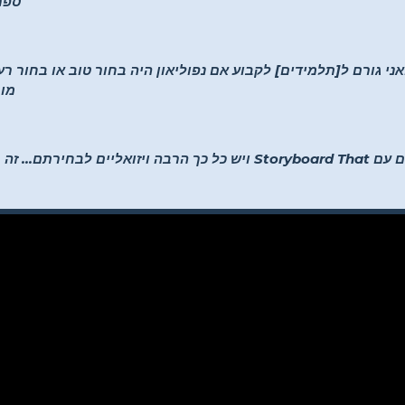
–K-5
ואני גורם ל[תלמידים] לקבוע אם נפוליאון היה בחור טוב או בחור ר
-מו
"תלמידים יכולים להיות יצירתיים עם Storyboard That ויש כל כך הרבה ויזוא