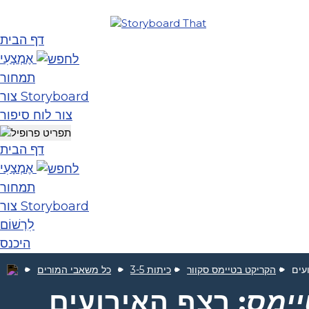
דף הבית
אֶמְצָעִי
תמחור
צור Storyboard
צור לוח סיפור
דף הבית
אֶמְצָעִי
תמחור
צור Storyboard
לִרְשׁוֹם
היכנס
עים
הקריקט בטיימס סקוור
כיתות 3-5
כל משאבי המורים
יימס
: רצף האירועים