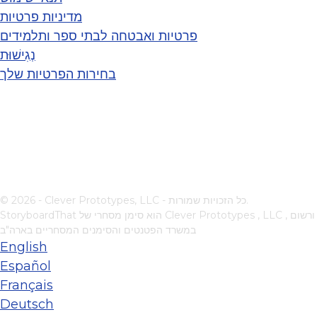
מדיניות פרטיות
פרטיות ואבטחה לבתי ספר ותלמידים
נְגִישׁוּת
בחירות הפרטיות שלך
© 2026 - Clever Prototypes, LLC - כל הזכויות שמורות.
, ורשום
Clever Prototypes , LLC
StoryboardThat הוא סימן מסחרי של
במשרד הפטנטים והסימנים המסחריים בארה"ב
English
Español
Français
Deutsch