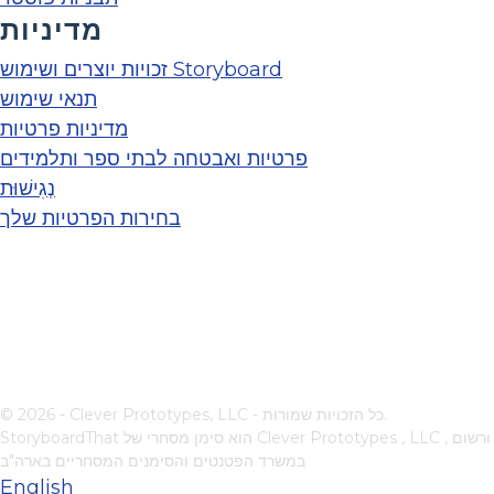
מדיניות
זכויות יוצרים ושימוש Storyboard
תנאי שימוש
מדיניות פרטיות
פרטיות ואבטחה לבתי ספר ותלמידים
נְגִישׁוּת
בחירות הפרטיות שלך
© 2026 - Clever Prototypes, LLC - כל הזכויות שמורות.
, ורשום
Clever Prototypes , LLC
StoryboardThat הוא סימן מסחרי של
במשרד הפטנטים והסימנים המסחריים בארה"ב
English