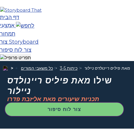
דף הבית
אֶמְצָעִי
תמחור
צור Storyboard
צור לוח סיפור
ו
מאת פיליס ריינולדס ניילור
כיתות 3-5
כל משאבי המורים
שילו
מאת פיליס ריינולדס
ניילור
תכניות שיעורים מאת אליזבת פדרו
צור לוח סיפור