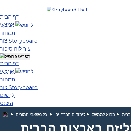
דף הבית
אֶמְצָעִי
תמחור
צור Storyboard
צור לוח סיפור
דף הבית
אֶמְצָעִי
תמחור
צור Storyboard
לִרְשׁוֹם
היכנס
ברית
מבוא לממשל
לימודים חברתיים
כל משאבי המורים
יזם בארצות הברית