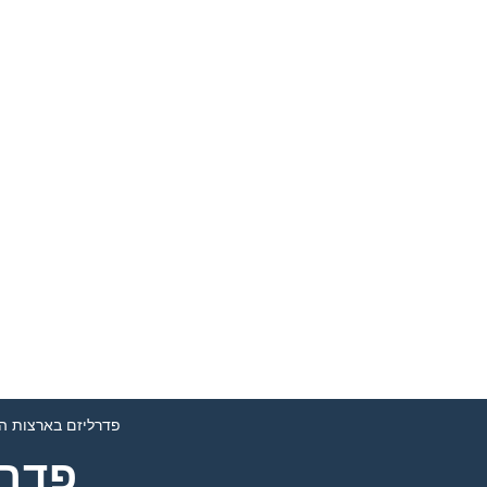
פדרליזם בארצות ה
פדרל