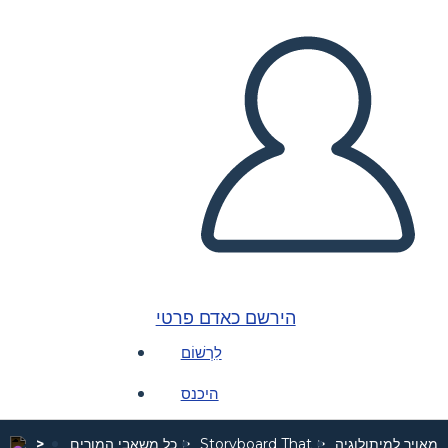
הירשם כאדם פרטי
לִרְשׁוֹם
היכנס
 מאויר למיתולוגיה
Storyboard That
כל משאבי המורים