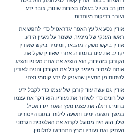
והאמהות. בעוד אודין קשור למלחמה, הוא בילה
זמן רב בטיול בעולם בצורות שונות, צובר ידע
ועובר בדיקות מיוחדות.
אודין נסע אל עץ האפר יגדראסיל כדי לחפש את
ראשו הענקי של מימיר, ששמר על מעיין הידע.
אודין ביקש משקה מהבאר, ומימיר ביקש שאודין
יקריב את עינו בתמורה. אחרי שאודין שקל את
הקורבן בזהירות, הוא הוציא את אחת מעיניו והציע
אותה לממיר. מימיר קיבל את הקורבן והניח לאודין
לשתות מן המעיין שהעניק לו ידע קוסמי נצחי.
אודין גם עשה עוד קורבן של עצמו כדי לקבל ידע
של רונים כדי לשחזר את נעוריו. הוא דקר את עצמו
בחניתו ותלה את עצמו מעץ האפר יגדראסיל
במשך תשעה ימים ותשעה לילות. בתום הייסורים
שלו, הוא היה מסוגל לקרוא את האלפבית הגרמני
העתיק ואת נעוריו ומרץ התחדשו לחלוטין.