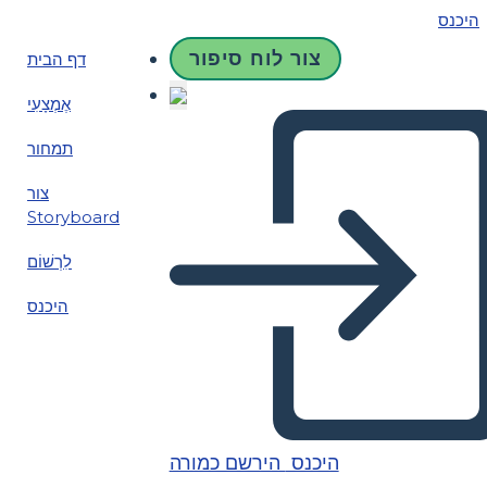
היכנס
צור לוח סיפור
דף הבית
אֶמְצָעִי
תמחור
צור
Storyboard
לִרְשׁוֹם
היכנס
היכנס
הירשם כמורה