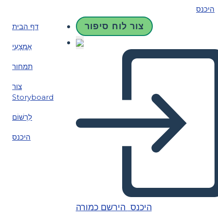
היכנס
צור לוח סיפור
דף הבית
אֶמְצָעִי
תמחור
צור
Storyboard
לִרְשׁוֹם
היכנס
היכנס
הירשם כמורה