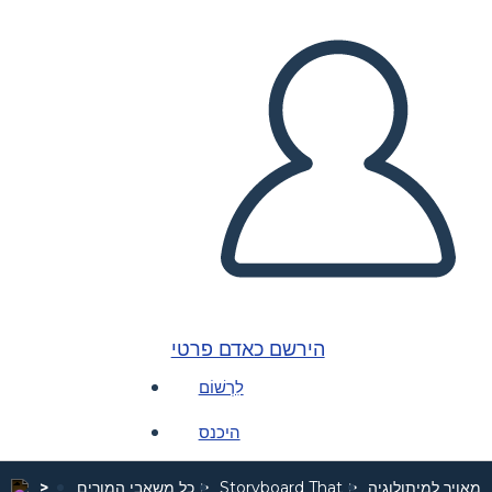
הירשם כאדם פרטי
לִרְשׁוֹם
היכנס
 מאויר למיתולוגיה
Storyboard That
כל משאבי המורים