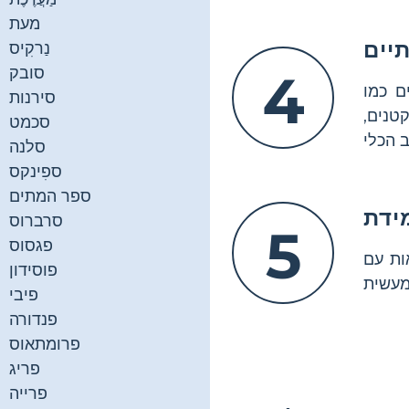
מעת
יים
נַרקִיס
סובק
4
ם כמו
סירנות
טנים,
סכמט
סלנה
ספִינקס
ספר המתים
סרברוס
5
פגסוס
ות עם
פוסידון
פיבי
פנדורה
פרומתאוס
פריג
פרייה