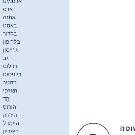
ארטמיס
ארס
אתנה
באסט
בלדור
בלרופון
ג 'ייסון
גב
דדלוס
דיוניסוס
דמטר
הארפי
הֵד
הורוס
הידרה
היימדל
וטה
היפריון