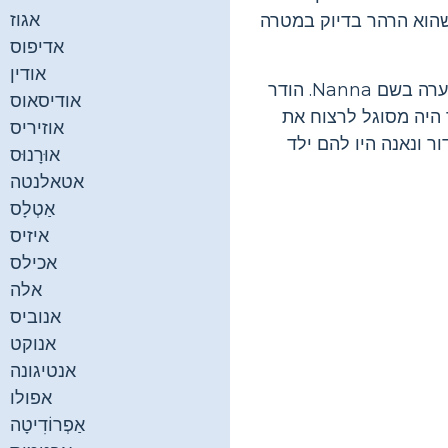
אגוז
דיר והרג את Hodr למחרת. דומה היה שהוא הרהר בדיוק במטרה
אדיפוס
אודין
סיפור נוסף שהוא פחות ידוע, אבל דומה במקצת, בלדור ו Hodr אחד נגד השני על פני נערה בשם Nanna. הודר
אודיסאוס
 היה מסוגל לרצוח את
אוזיריס
ר ונאנה היו להם ילד
אוּרָנוּס
אטאלנטה
אַטְלָס
איזיס
אכילס
אלה
אנוביס
אנוקט
אנטיגונה
אפולו
אַפְרוֹדִיטָה