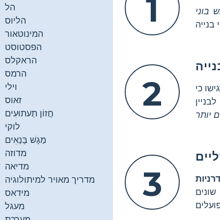
1
הל
 בוני
הליוס
המינוטאור
הפסטוסט
הראקלס
ייה
הרמס
2
וילי
שו כי
זאוס
בניין
חֲזוֹן תַעתוּעִים
 יותר
לוקי
מַגָשׁ בָּנַאִים
מדוזה
יים
מדיאה
3
רניות
מדריך מאויר למיתולוגיה
שונים
מידאס
מעגל
מַעֲרֶכֶת