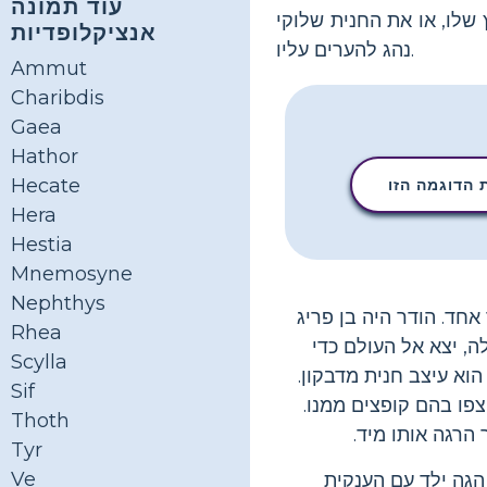
עוד תמונה
שלו, או את החנית שלוקי
אנציקלופדיות
נהג להערים עליו.
Ammut
Charibdis
Gaea
Hathor
Hecate
הדוגמה הזו
Hera
Hestia
Mnemosyne
Nephthys
חד. הודר היה בן פריג
Rhea
לה, יצא אל העולם כדי
Scylla
וא עיצב חנית מדבקון.
Sif
פו בהם קופצים ממנו.
Thoth
הרגה אותו מיד.
Tyr
Ve
הגה ילד עם הענקית