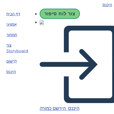
היכנס
צור לוח סיפור
דף הבית
אֶמְצָעִי
תמחור
צור
Storyboard
לִרְשׁוֹם
היכנס
היכנס
הירשם כמורה