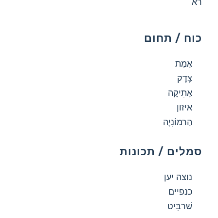
רא
כוח / תחום
אֶמֶת
צֶדֶק
אֶתִיקָה
איזון
הַרמוֹנִיָה
סמלים / תכונות
נוצה יען
כנפיים
שַׁרבִּיט