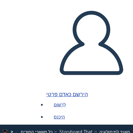
הירשם כאדם פרטי
לִרְשׁוֹם
היכנס
 מאויר למיתולוגיה
Storyboard That
כל משאבי המורים