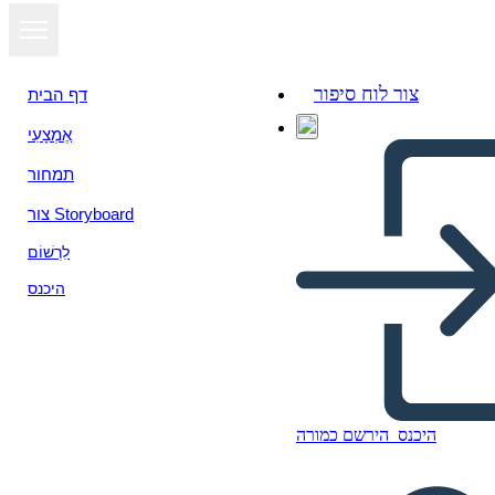
צור לוח סיפור
דף הבית
אֶמְצָעִי
הצג כמצגת
תמחור
צור Storyboard
לִרְשׁוֹם
היכנס
היכנס
הירשם כמורה
Untitled Storyboard