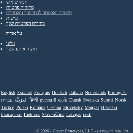
תנאי שימוש
מדיניות פרטיות
פרטיות ואבטחה לבתי ספר ותלמידים
נְגִישׁוּת
בחירות הפרטיות שלך
על אודות
עלינו
תיצור איתנו קשר
English
Español
Français
Deutsch
Italiana
Nederlands
Português
Norsk
Suomi
Svenska
Dansk
ру́сский язы́к
हिन्दी
العَرَبِيَّة
עברית
Türkçe
Polski
Româna
Ceština
Slovenský
Magyar
Hrvatski
български
Lietuvos
Slovenščina
Latvijas
eesti
© 2026 - Clever Prototypes, LLC - כל הזכויות שמורות.