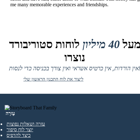
me many memorable experiences and friendships.
על
40 מיליון
לוחות סטוריבורד
נוצרו
 אין כרטיס אשראי ואין צורך בכניסה כדי לנסות!
ליצור את לוח התכנון הראשון שלי
עֶזרָה
עזרה ושאלות נפוצות
יוצר לוח סיפור
כיצד להדפיס