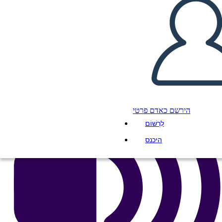
העתק את לוח התכנון הזה
ליצור לוח תכנון
הפעל מצגת
לקרוא לי
הירשם כאדם פרטי
לִרְשׁוֹם
היכנס