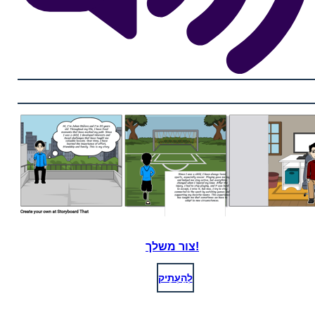
צור משלך!
לְהַעְתִיק