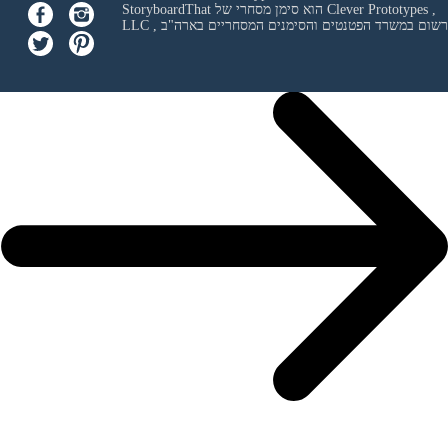
Clever Prototypes ,
StoryboardThat הוא סימן מסחרי של
 ורשום במשרד הפטנטים והסימנים המסחריים בארה"ב
LLC