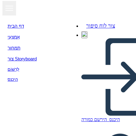
צור לוח סיפור
דף הבית
אֶמְצָעִי
הצג כמצגת
תמחור
צור Storyboard
לִרְשׁוֹם
היכנס
היכנס
הירשם כמורה