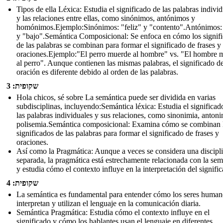
Tipos de ella Léxica: Estudia el significado de las palabras indivi
y las relaciones entre ellas, como sinónimos, antónimos y
homónimos.Ejemplo:Sinónimos: "feliz" y "contento".Antónimos: 
y "bajo".Semántica Composicional: Se enfoca en cómo los signif
de las palabras se combinan para formar el significado de frases y
oraciones.Ejemplo:"El perro muerde al hombre" vs. "El hombre 
al perro". Aunque contienen las mismas palabras, el significado d
oración es diferente debido al orden de las palabras.
שקופית: 3
Hola chicos, sé sobre La semántica puede ser dividida en varias
subdisciplinas, incluyendo:Semántica léxica: Estudia el significad
las palabras individuales y sus relaciones, como sinonimia, antoni
polisemia.Semántica composicional: Examina cómo se combinan 
significados de las palabras para formar el significado de frases y
oraciones.
Así como la Pragmática: Aunque a veces se considera una discipl
separada, la pragmática está estrechamente relacionada con la sem
y estudia cómo el contexto influye en la interpretación del signifi
שקופית: 4
La semántica es fundamental para entender cómo los seres human
interpretan y utilizan el lenguaje en la comunicación diaria.
Semántica Pragmática: Estudia cómo el contexto influye en el
significado y cómo los hablantes usan el lenguaje en diferentes