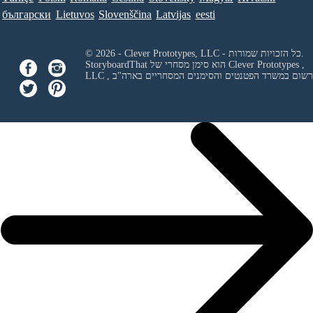
български
Lietuvos
Slovenščina
Latvijas
eesti
© 2026 - Clever Prototypes, LLC - כל הזכויות שמורות.
Clever Prototypes ,
StoryboardThat הוא סימן מסחרי של
 ורשום במשרד הפטנטים והסימנים המסחריים בארה"ב
LLC