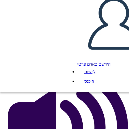
Untitled Storyboard
העתק את לוח התכנון הזה
ליצור לוח תכנון
הפעל מצגת
לקרוא לי
הירשם כאדם פרטי
לִרְשׁוֹם
היכנס