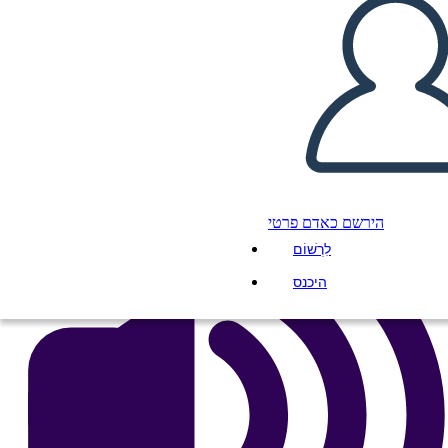
העתק את לוח התכנון הזה
ליצור לוח תכנון
הפעל מצגת
לקרוא לי
הירשם כאדם פרטי
לִרְשׁוֹם
היכנס