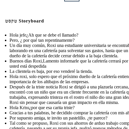
טקסט Storyboard
Hola jefe¿Ah que se debe el llamado?
Pero, ¿ por qué tan repentinamente?
Un día muy común, Roxi una estudiante universitaria se encontra
laborando en una cafetería para solventar sus gastos, hasta que un 
dueño de la cafetería decide cerrar debido a la baja clientela.
Buenos días Roxi,Lamento informarle que la cafetería cerrará por
usted está despedida
La clientela es baja, por eso venderé la tienda.
Hola roxi, solo espero que el próximo dueño de la cafetería entien
importancia de los altibajos de las empresas.
Después de la triste noticia Roxi se dirigió a una plazuela cercana,
encontró con un niño que era un cliente frecuente en la cafetería 
trabajaba, expresando tristeza en el rostro el niño dio una gran ide
Roxi sin pensar que causaría un gran impacto en ella misma.
Hola Kriss¿por que esa carita triste?
Gracias a tus palabras, he decidido comprar la cafetería con mis a
Por supuesto amiga, te invito un pastelillo. ¿te parece?
Tal como se propuso, Roxi con sus ahorros de arduo trabajo comp
cafetería, pasando a ser su propia jefa, realizó nuevos métodos de