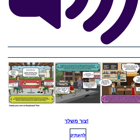
צור משלך!
לְהַעְתִיק