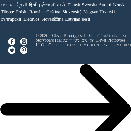
Norsk
Suomi
Svenska
Dansk
ру́сский язы́к
हिन्दी
العَرَبِيَّة
עברית
Türkçe
Polski
Româna
Ceština
Slovenský
Magyar
Hrvatski
български
Lietuvos
Slovenščina
Latvijas
eesti
© 2026 - Clever Prototypes, LLC - כל הזכויות שמורות.
Clever Prototypes ,
StoryboardThat הוא סימן מסחרי של
 ורשום במשרד הפטנטים והסימנים המסחריים בארה"ב
LLC