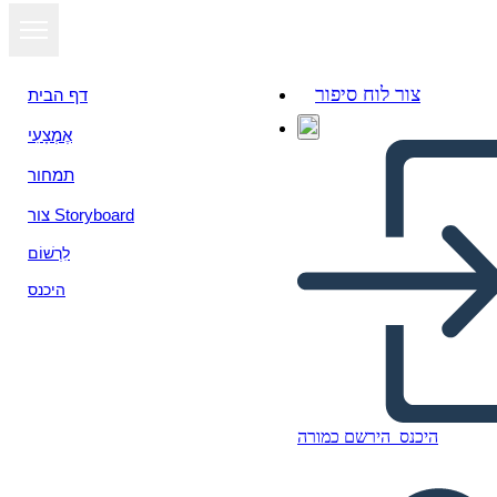
צור לוח סיפור
דף הבית
אֶמְצָעִי
הצג כמצגת
תמחור
צור Storyboard
לִרְשׁוֹם
היכנס
היכנס
הירשם כמורה
EL DESEMPLEO NO ES
UNA OCIÓN