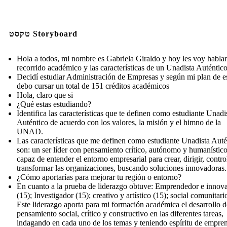
טקסט Storyboard
Hola a todos, mi nombre es Gabriela Giraldo y hoy les voy habla
recorrido académico y las características de un Unadista Auténtico
Decidí estudiar Administración de Empresas y según mi plan de e
debo cursar un total de 151 créditos académicos
Hola, claro que si
¿Qué estas estudiando?
Identifica las características que te definen como estudiante Unadi
Auténtico de acuerdo con los valores, la misión y el himno de la
UNAD.
Las características que me definen como estudiante Unadista Auté
son: un ser líder con pensamiento crítico, autónomo y humanístico
capaz de entender el entorno empresarial para crear, dirigir, contro
transformar las organizaciones, buscando soluciones innovadoras.
¿Cómo aportarías para mejorar tu región o entorno?
En cuanto a la prueba de liderazgo obtuve: Emprendedor e innov
(15); Investigador (15); creativo y artístico (15); social comunitario
Este liderazgo aporta para mi formación académica el desarrollo d
pensamiento social, crítico y constructivo en las diferentes tareas,
indagando en cada uno de los temas y teniendo espíritu de empre