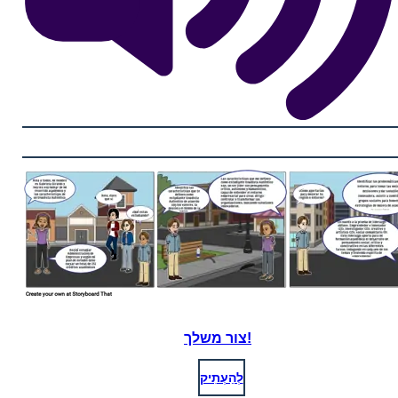
צור משלך!
לְהַעְתִיק