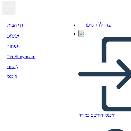
צור לוח סיפור
דף הבית
אֶמְצָעִי
הצג כמצגת
תמחור
צור Storyboard
לִרְשׁוֹם
היכנס
היכנס
הירשם כמורה
Storyboard estudiante
Unadista Auténtico