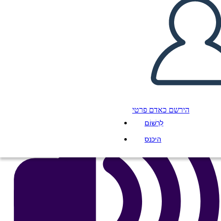
העתק את לוח התכנון הזה
ליצור לוח תכנון
הפעל מצגת
לקרוא לי
הירשם כאדם פרטי
לִרְשׁוֹם
היכנס