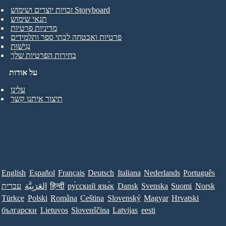
זכויות יוצרים ושימוש Storyboard
תנאי שימוש
מדיניות פרטיות
פרטיות ואבטחה לבתי ספר ותלמידים
נְגִישׁוּת
בחירות הפרטיות שלך
על אודות
עלינו
תיצור איתנו קשר
English
Español
Français
Deutsch
Italiana
Nederlands
Português
Norsk
Suomi
Svenska
Dansk
ру́сский язы́к
हिन्दी
العَرَبِيَّة
עברית
Türkçe
Polski
Româna
Ceština
Slovenský
Magyar
Hrvatski
български
Lietuvos
Slovenščina
Latvijas
eesti