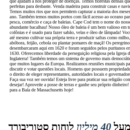
que ajudam a nos proteger de doenças. Temos florestas densas qu
perfeitas para desbaste. Venda madeira para construir casas e navi
Temos muitos rios que nos permitem capturar a maioria dos mese
ano. Também temos muitos portos com fácil acesso ao oceano pa
pesca, comércio e caça de baleias. Cape Cod tem o nome do noss
abundante bacalhau! Nosso óleo de baleia é um bem valioso em t
colônias e é usado para fazer sabão, velas e óleo de lâmpada! Vo
até mesmo cultivar sua própria terra e produzir safras como milho,
abóbora, feijão, cebola ou plantar pomares de maçã! Os peregrino
desembarcaram aqui em 1620 e foram seguidos pelos puritanos e
1630. Oferecemos liberdade da perseguição religiosa pela Igreja 
Inglaterra! Também temos um sistema de governo mais democráti
que muitos lugares da Europa. Realizamos reuniões municipais pa
discutir e votar questões locais. Homens que possuem propriedad
o direito de eleger representantes, autoridades locais e governador
Faça sua voz ser ouvida! Esteja livre para praticar sua religião co
desejar! Aproveite a posse de terras e ganhe seu próprio dinheiro
para a Baía de Massachusetts hoje!
על
40 מיליון
לוחות סטוריבורד