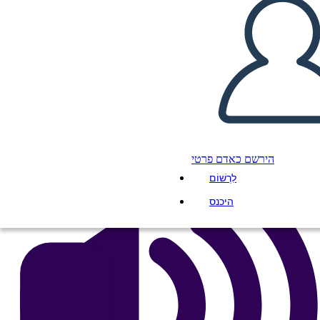
13 colônias
העתק את לוח התכנון הזה
ליצור לוח תכנון
הפעל מצגת
לקרוא לי
הירשם כאדם פרטי
לִרְשׁוֹם
היכנס