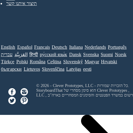
תיצור איתנו קשר
English
Español
Français
Deutsch
Italiana
Nederlands
Português
Norsk
Suomi
Svenska
Dansk
ру́сский язы́к
हिन्दी
العَرَبِيَّة
עברית
Türkçe
Polski
Româna
Ceština
Slovenský
Magyar
Hrvatski
български
Lietuvos
Slovenščina
Latvijas
eesti
© 2026 - Clever Prototypes, LLC - כל הזכויות שמורות.
Clever Prototypes ,
StoryboardThat הוא סימן מסחרי של
 ורשום במשרד הפטנטים והסימנים המסחריים בארה"ב
LLC