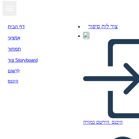
צור לוח סיפור
דף הבית
אֶמְצָעִי
הצג כמצגת
תמחור
צור Storyboard
לִרְשׁוֹם
היכנס
היכנס
הירשם כמורה