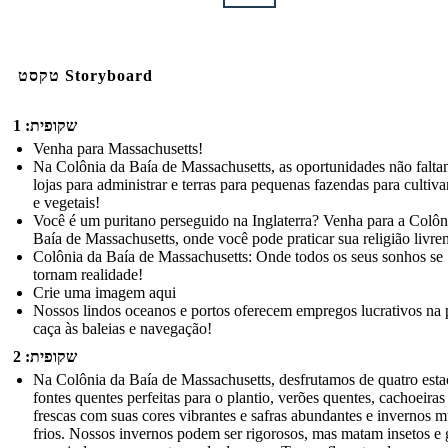
טקסט Storyboard
שקופית: 1
Venha para Massachusetts!
Na Colônia da Baía de Massachusetts, as oportunidades não falt
lojas para administrar e terras para pequenas fazendas para cultivar
e vegetais!
Você é um puritano perseguido na Inglaterra? Venha para a Colôn
Baía de Massachusetts, onde você pode praticar sua religião livre
Colônia da Baía de Massachusetts: Onde todos os seus sonhos se
tornam realidade!
Crie uma imagem aqui
Nossos lindos oceanos e portos oferecem empregos lucrativos na 
caça às baleias e navegação!
שקופית: 2
Na Colônia da Baía de Massachusetts, desfrutamos de quatro esta
fontes quentes perfeitas para o plantio, verões quentes, cachoeiras
frescas com suas cores vibrantes e safras abundantes e invernos m
frios. Nossos invernos podem ser rigorosos, mas matam insetos e