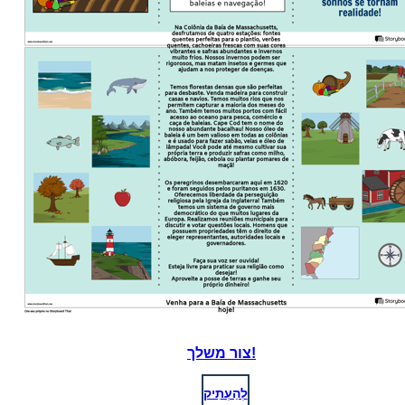
צור משלך!
לְהַעְתִיק