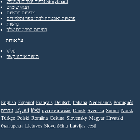
זכויות יוצרים ושימוש Storyboard
תנאי שימוש
מדיניות פרטיות
פרטיות ואבטחה לבתי ספר ותלמידים
נְגִישׁוּת
בחירות הפרטיות שלך
על אודות
עלינו
תיצור איתנו קשר
English
Español
Français
Deutsch
Italiana
Nederlands
Português
Norsk
Suomi
Svenska
Dansk
ру́сский язы́к
हिन्दी
العَرَبِيَّة
עברית
Türkçe
Polski
Româna
Ceština
Slovenský
Magyar
Hrvatski
български
Lietuvos
Slovenščina
Latvijas
eesti