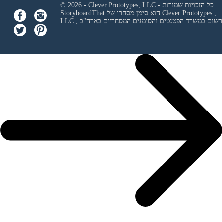
© 2026 - Clever Prototypes, LLC - כל הזכויות שמורות.
Clever Prototypes ,
StoryboardThat הוא סימן מסחרי של
 ורשום במשרד הפטנטים והסימנים המסחריים בארה"ב
LLC