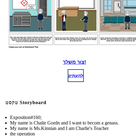
צור משלך!
לְהַעְתִיק
טקסט Storyboard
Exposition#160;
My name is Chalie Gordn and I want to becom a genass.
My name is Ms.Kinnian and I am Charlie's Teacher
the operation