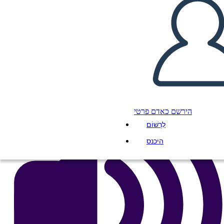
העתק את לוח התכנון הזה
ליצור לוח תכנון
הפעל מצגת
לקרוא לי
הירשם כאדם פרטי
לִרְשׁוֹם
היכנס