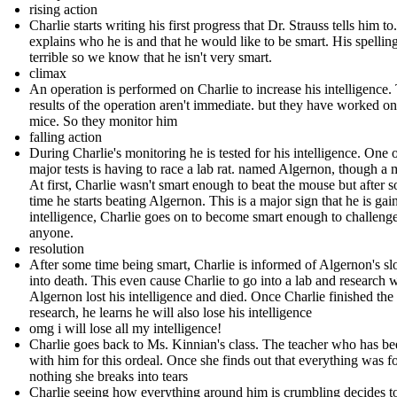
rising action
Charlie starts writing his first progress that Dr. Strauss tells him to
explains who he is and that he would like to be smart. His spelling
terrible so we know that he isn't very smart.
climax
An operation is performed on Charlie to increase his intelligence.
results of the operation aren't immediate. but they have worked on
mice. So they monitor him
falling action
During Charlie's monitoring he is tested for his intelligence. One o
major tests is having to race a lab rat. named Algernon, though a 
At first, Charlie wasn't smart enough to beat the mouse but after 
time he starts beating Algernon. This is a major sign that he is gai
intelligence, Charlie goes on to become smart enough to challeng
anyone.
resolution
After some time being smart, Charlie is informed of Algernon's sl
into death. This even cause Charlie to go into a lab and research
Algernon lost his intelligence and died. Once Charlie finished the
research, he learns he will also lose his intelligence
omg i will lose all my intelligence!
Charlie goes back to Ms. Kinnian's class. The teacher who has b
with him for this ordeal. Once she finds out that everything was f
nothing she breaks into tears
Charlie seeing how everything around him is crumbling decides t