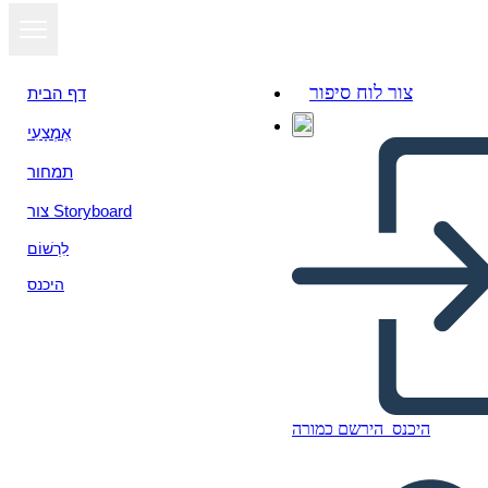
צור לוח סיפור
דף הבית
אֶמְצָעִי
הצג כמצגת
תמחור
צור Storyboard
לִרְשׁוֹם
היכנס
היכנס
הירשם כמורה
Unknown Story