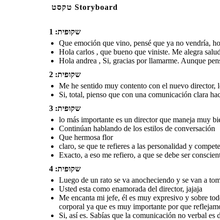
טקסט Storyboard
Cree sus los propios en Storyboard That
Como se puso a llover
La conversación se alargo y se
entraron al corredor de la
Andrea, gracias por esta
Continúan hablando de los
torno muy interesante hasta
casa a terminar la
conversación, me he senti
lo m
ás
importante
es
un director
que
estilos de conversación
la noche lo cual fue necesario
conversación
muy bien hablando
encender la chimenea para
שקופית: 1
maneja muy bien
su estilo
de
contigo de estos temas
abrigarse del frio
Que
de la comunicación en os
Andrea , tú eres muy
hermosa
comunicación,
sabiendo cuándo
ser
escenarios laborales
expresivo y manejas
flor
un lenguaje muy
Que emoción que vino, pensé que ya no vendría, ho
conductor, mediador, analista y
asertivo en cada
expresivo
.
conversación, podrías
Hola carlos , que bueno que viniste. Me alegra saluda
ser un excelente jefe
Hola andrea , Si, gracias por llamarme. Aunque pens
שקופית: 2
claro, se que
Exacto, a eso me
te refieres a
refiero, a que se debe
Me he sentido muy contento con el nuevo director, 
Carlos, el placer e
las
ser consciente de que
Gracias por accede
personalidad
hay diversos estilos y
invitación y esper
y
Si, total, pienso que con una comunicación clara ha
aceptarlos, así se
La verdad Andrea, no me
conversar en otra o
competencias
trabaja mejor con el
interesa ese cargo..., pero si
sobre la importanci
grupo de colegas
todos conociéramos la
comunicación profe
importancia de estos
שקופית: 3
factores comprenderíamos
mejor los sentimientos de
los demás
lo más importante es un director que maneja muy bie
Continúan hablando de los estilos de conversación
Que hermosa flor
Como se puso a llover
entraron al corredor de la
Andrea, gracias por esta
casa a terminar la
conversación, me he senti
claro, se que te refieres a las personalidad y compet
conversación
muy bien hablando
contigo de estos temas
de la comunicación en os
Exacto, a eso me refiero, a que se debe ser conscient
escenarios laborales
שקופית: 4
Luego de un rato se va anocheciendo y se van a to
Usted esta como enamorada del director, jajaja
Me encanta mi jefe, él es muy expresivo y sobre to
Carlos, el placer es mío,
corporal ya que es muy importante por que reflejam
Gracias por acceder a mi
invitación y espero poder
conversar en otra ocasiones
Si, así es. Sabías que la comunicación no verbal e
sobre la importancia de la
comunicación profesional