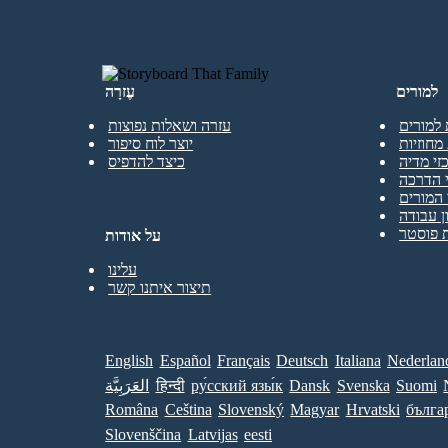
למורים
עֶזרָה
 למורים
עזרה ושאלות נפוצות
מחוזיות
יוצר לוח סיפור
זי מדיה
כיצד להדפיס
 הדרכה
המורים
ן עבודה
 פוסטר
על אודות
עלינו
תיצור איתנו קשר
English
Español
Français
Deutsch
Italiana
Nederlan
Suomi
Svenska
Dansk
ру́сский язы́к
हिन्दी
العَرَبِيَّة
Româna
Ceština
Slovenský
Magyar
Hrvatski
бълга
Slovenščina
Latvijas
eesti