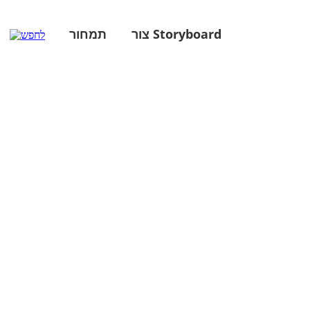
צור Storyboard
תמחור