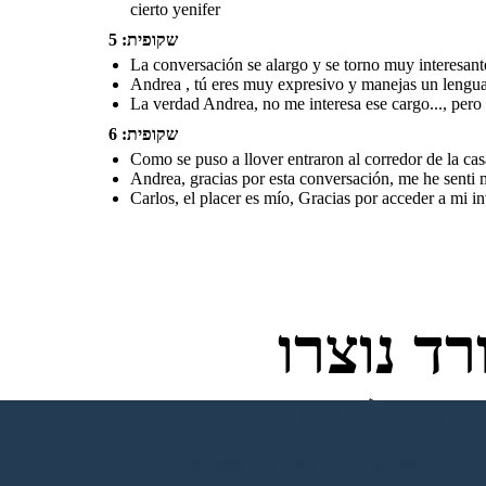
cierto yenifer
שקופית: 5
La conversación se alargo y se torno muy interesante
Andrea , tú eres muy expresivo y manejas un lenguaj
La verdad Andrea, no me interesa ese cargo..., pero
שקופית: 6
Como se puso a llover entraron al corredor de la cas
Andrea, gracias por esta conversación, me he senti 
Carlos, el placer es mío, Gracias por acceder a mi i
ד נוצרו
ליצור את לוח התכנון הראשון שלי