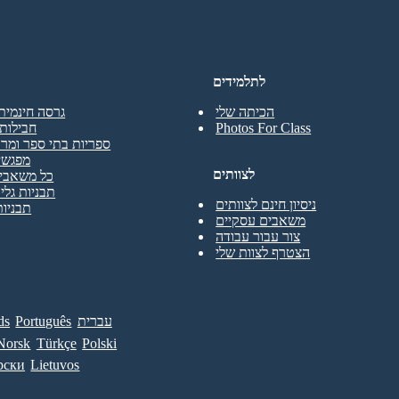
לתלמידים
הכיתה שלי
גרסה חינמית
Photos For Class
חבילות 
ספריות בתי ספר ומרכ
מפגשי
לצוותים
כל משאבי 
תבניות גליו
ניסיון חינם לצוותים
תבניות
משאבים עסקיים
צור עבור עבודה
הצטרף לצוות שלי
עברית
Português
ds
Norsk
Türkçe
Polski
рски
Lietuvos