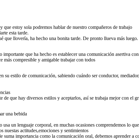
y que estoy sola podremos hablar de nuestro compañeros de trabajo
rte esta tarde.
é que llovería, ha hecho una bonita tarde. De pronto llueva más luego.
lo importante que ha hecho es establecer una comunicación asertiva con
s mío,
r a mi
o poder
ce más compresible y amigable trabajar con todos
casiones
a de la
sional
n su estilo de comunicación, sabiendo cuándo ser conductor, mediador, 
encias
e de que hay diversos estilos y aceptarlos, así se trabaja mejor con el 
mar una bebida
do usa un lenguaje corporal, en muchas ocasiones comprendemos lo que 
os nuestas actitudes,emociones y sentimientos
s de suma importancia como la comunicación oral, debemos aprender a 