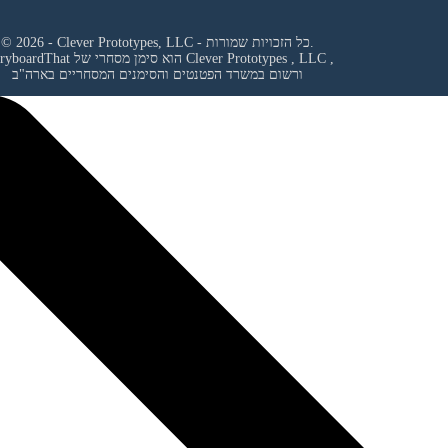
© 2026 - Clever Prototypes, LLC - כל הזכויות שמורות.
,
Clever Prototypes , LLC
StoryboardThat הוא סימן מסחרי של
ורשום במשרד הפטנטים והסימנים המסחריים בארה"ב