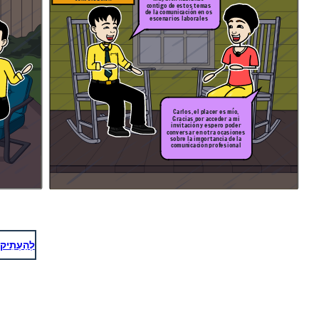
contigo de estos temas
de la comunicación en os
escenarios laborales
Carlos, el placer es mío,
Gracias por acceder a mi
invitación y espero poder
conversar en otra ocasiones
sobre la importancia de la
comunicación profesional
לְהַעְתִיק