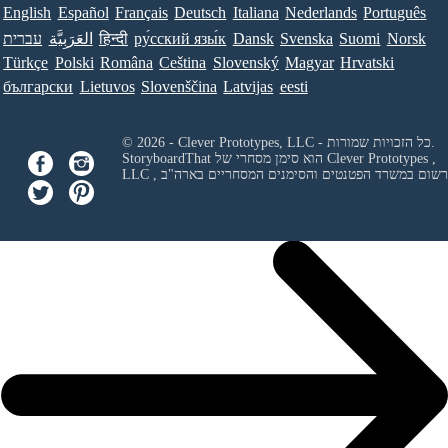
English
Español
Français
Deutsch
Italiana
Nederlands
Português
Norsk
Suomi
Svenska
Dansk
ру́сский язы́к
हिन्दी
العَرَبِيَّة
עברית
Türkçe
Polski
Româna
Ceština
Slovenský
Magyar
Hrvatski
български
Lietuvos
Slovenščina
Latvijas
eesti
© 2026 - Clever Prototypes, LLC - כל הזכויות שמורות.
Clever Prototypes ,
StoryboardThat הוא סימן מסחרי של
 ורשום במשרד הפטנטים והסימנים המסחריים בארה"ב
LLC