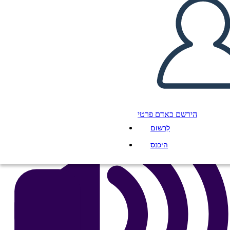
העתק את לוח התכנון הזה
ליצור לוח תכנון
הפעל מצגת
לקרוא לי
הירשם כאדם פרטי
לִרְשׁוֹם
היכנס