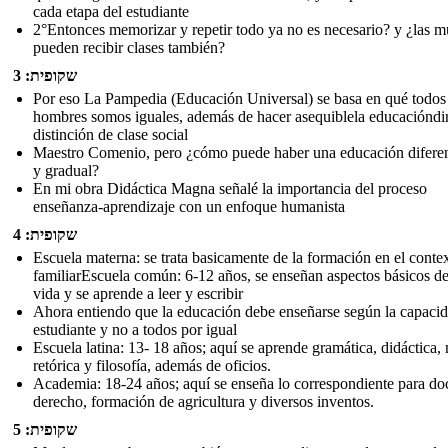
cada etapa del estudiante
2°Entonces memorizar y repetir todo ya no es necesario? y ¿las m
pueden recibir clases también?
שקופית: 3
Por eso La Pampedia (Educación Universal) se basa en qué todos
hombres somos iguales, además de hacer asequiblela educacióndi
distinción de clase social
Maestro Comenio, pero ¿cómo puede haber una educación difere
y gradual?
En mi obra Didáctica Magna señalé la importancia del proceso
enseñanza-aprendizaje con un enfoque humanista
שקופית: 4
Escuela materna: se trata basicamente de la formación en el conte
familiarEscuela común: 6-12 años, se enseñan aspectos básicos de
vida y se aprende a leer y escribir
Ahora entiendo que la educación debe enseñarse según la capacid
estudiante y no a todos por igual
Escuela latina: 13- 18 años; aquí se aprende gramática, didáctica, 
retórica y filosofía, además de oficios.
Academia: 18-24 años; aquí se enseña lo correspondiente para doc
derecho, formación de agricultura y diversos inventos.
שקופית: 5