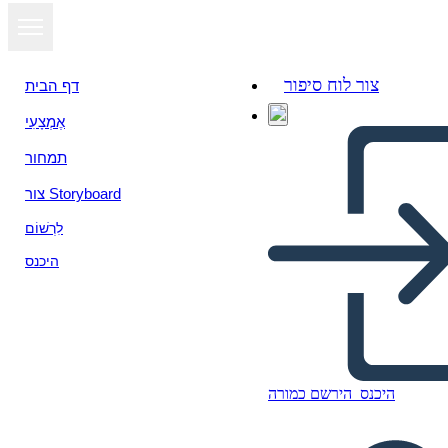
צור לוח סיפור
דף הבית
אֶמְצָעִי
הצג כמצגת
תמחור
צור Storyboard
לִרְשׁוֹם
היכנס
היכנס
הירשם כמורה
comic alex