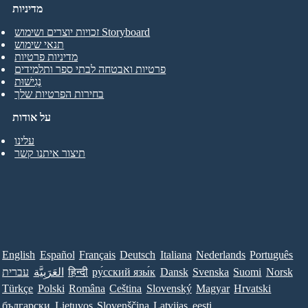
מדיניות
זכויות יוצרים ושימוש Storyboard
תנאי שימוש
מדיניות פרטיות
פרטיות ואבטחה לבתי ספר ותלמידים
נְגִישׁוּת
בחירות הפרטיות שלך
על אודות
עלינו
תיצור איתנו קשר
English
Español
Français
Deutsch
Italiana
Nederlands
Português
Norsk
Suomi
Svenska
Dansk
ру́сский язы́к
हिन्दी
العَرَبِيَّة
עברית
Türkçe
Polski
Româna
Ceština
Slovenský
Magyar
Hrvatski
български
Lietuvos
Slovenščina
Latvijas
eesti