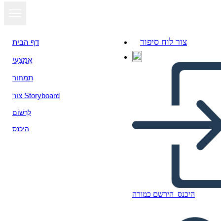
צור לוח סיפור
דף הבית
אֶמְצָעִי
הצג כמצגת
תמחור
צור Storyboard
לִרְשׁוֹם
היכנס
היכנס
הירשם כמורה