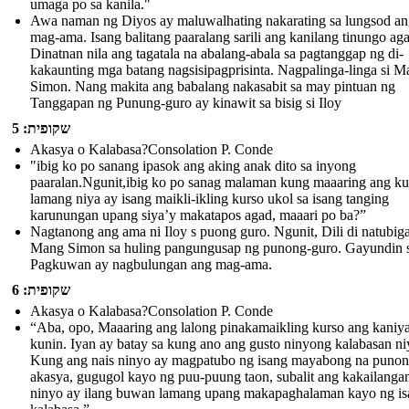
umaga po sa kanila."
Awa naman ng Diyos ay maluwalhating nakarating sa lungsod a
mag-ama. Isang balitang paaralang sarili ang kanilang tinungo ag
Dinatnan nila ang tagatala na abalang-abala sa pagtanggap ng di-
kakaunting mga batang nagsisipagprisinta. Nagpalinga-linga si 
Simon. Nang makita ang babalang nakasabit sa may pintuan ng
Tanggapan ng Punung-guro ay kinawit sa bisig si Iloy
שקופית: 5
Akasya o Kalabasa?Consolation P. Conde
"ibig ko po sanang ipasok ang aking anak dito sa inyong
paaralan.Ngunit,ibig ko po sanag malaman kung maaaring ang ku
lamang niya ay isang maikli-ikling kurso ukol sa isang tanging
karunungan upang siya’y makatapos agad, maaari po ba?”
Nagtanong ang ama ni Iloy s puong guro. Ngunit, Dili di natubiga
Mang Simon sa huling pangungusap ng punong-guro. Gayundin si
Pagkuwan ay nagbulungan ang mag-ama.
שקופית: 6
Akasya o Kalabasa?Consolation P. Conde
“Aba, opo, Maaaring ang lalong pinakamaikling kurso ang kaniy
kunin. Iyan ay batay sa kung ano ang gusto ninyong kalabasan ni
Kung ang nais ninyo ay magpatubo ng isang mayabong na puno
akasya, gugugol kayo ng puu-puung taon, subalit ang kakailanga
ninyo ay ilang buwan lamang upang makapaghalaman kayo ng is