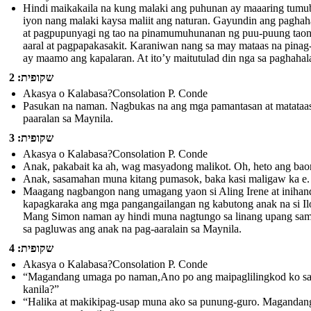
Hindi maikakaila na kung malaki ang puhunan ay maaaring tumub
iyon nang malaki kaysa maliit ang naturan. Gayundin ang pagha
at pagpupunyagi ng tao na pinamumuhunanan ng puu-puung taon
aaral at pagpapakasakit. Karaniwan nang sa may mataas na pinag
ay maamo ang kapalaran. At ito’y maitutulad din nga sa paghaha
שקופית: 2
Akasya o Kalabasa?Consolation P. Conde
Pasukan na naman. Nagbukas na ang mga pamantasan at matataa
paaralan sa Maynila.
שקופית: 3
Akasya o Kalabasa?Consolation P. Conde
Anak, pakabait ka ah, wag masyadong malikot. Oh, heto ang bao
Anak, sasamahan muna kitang pumasok, baka kasi maligaw ka e.
Maagang nagbangon nang umagang yaon si Aling Irene at inihan
kapagkaraka ang mga pangangailangan ng kabutong anak na si Ilo
Mang Simon naman ay hindi muna nagtungo sa linang upang sa
sa pagluwas ang anak na pag-aaralain sa Maynila.
שקופית: 4
Akasya o Kalabasa?Consolation P. Conde
“Magandang umaga po naman,Ano po ang maipaglilingkod ko s
kanila?”
“Halika at makikipag-usap muna ako sa punung-guro. Magandan