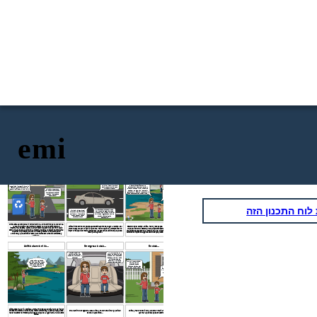
emi
El trabajo escolar de anitta...
Llegando al campo...
En el campo...
Si tan solo la gente,
se llevara su basura
cuando se va, el
mundo no estaria
Ay Pablo el medio ambiente es
tan sucio!
muy importante y hacer
Ya vamos allegar niños,
conciencia de ello aun mas,
empiecen a tomar sus
por ejemplo el que nosotros
cosas, anitta no se te
Mira Pablo, mucha gente deja su
separemos la basura en
vaya a olvidar la cámara
basura, tirada por que no
orgánica e inorgánica, ayuda y
para que tomes las fotos
encuentra un basurero, por eso
hace una gran diferencia y en
para tu proyecto!
siempre puedes llevar una bolsa
este recorrido te lo explicare!
Anitta no comprendo,
de papel contigo, y ahí podrás ir
Tienes razón anitta, tanto
por que te dejaron ese
guardando tu basura y desecharla
las bolsas y otros
proyecto como tarea,
cuando encuentres un basurero.
plásticos se pueden
que tan importante
reutilizar como incluso las
puede ser?!
cascaras de la fruta,
haciendo compostas para
las plantas o el jardin.
וח התכנון הזה
Si, ahora comprendo un poco
Si mama ya la guarde!
mas, que el apagar las luces
Entonces Pablo si estas
cuando no se ocupan o el cerrar
entiendo lo importante
la llave del agua cuando no se
que puede ser hacer
ocupan hace una gran
estas acciones?
diferencia!
Anitta esta apunto de salir con su familia a un recorrido para una tarea,
la cual le explica a su hermano menor ya que no comprende la
Anitta junto con Pablo y sus papas están apunto de llegar al campo, del
Estando en el campo, Anitta, Pablo y sus papas, empiezan a reflexionar
importancia de esta, Anitta va en primero de bachiller y como trabajo
cual se apoyara para realizar su tarea, Pablo empieza a comprender lo
un poco, viendo el estado en el que se encuentra el
paisaje, Pablo cada
escolar para su evaluación en la materia de ética le dejaron como tarea
importante que bes medio ambiente y las pequeñas acciones que puede
vez entiende mas sobre la importancia del cuidado del medio ambiente y
recorrer un paisaje y realizar un ensayo sobre la contaminación
hacer para ayudar...
también comprende algunas acciones que puede realizar para aportar...
ambiental y que acciones hacer para favorecer al medio ambiente y
aportarle...
Anitta observa el rio...
De regreso a casa...
En casa...
Me sorprendió mucho
Verdad que si, es
saber los cambios que
increíble si tan solo
pueden hacer pequeñas
todas las personas lo
acciones, como el ya no
hicieran!
utilizar bolsas de
Que bonito lugar, que
plástico y cambiarlas
Entonces hermanito,
bonitas fotos se pueden
por bolsas de papel!
pondremos en
sacar, es triste pensar
practica estas
que estos paisajes se
acciones para poder
pueden perder.
Asies hermanita, platicare
aportar un poquito?!
de esto con mis amigos para
ponerlo en practica en casa y
poder dar nuestras
pequeñas aportaciones al
planeta que es nuestro
hogar!
Anitta observa el rio, empieza a tomar fotos para publicarlas y así hacer
consciencia sobre el cuidado del medio ambiente y la perdida que puede
En el camino de regreso a casa Anitta y Pablo reflexionan y platican
Anitta y Pablo reflexionan y acuerdan realizar estas acciones, para
haber de estos hermosos paisajes por culpa de la ignorancia hacia estos
sobre lo aprendido...
aportar al planeta que es nuestro hogar.
temas.