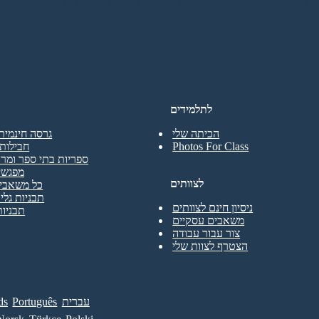
לתלמידים
הכיתה שלי
גרסה חינמית
Photos For Class
חבילות 
ספריות בתי ספר ומרכ
מפגשי
לצוותים
כל משאבי 
תבניות גליו
ניסיון חינם לצוותים
תבניות
משאבים עסקיים
צור עבור עבודה
הצטרף לצוות שלי
עברית
Português
ds