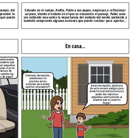
 campo, del
Estando en el campo, Anitta, Pablo y sus papas, empiezan a reflexionar
mprender lo
un poco, viendo el estado en el que se encuentra el
paisaje, Pablo cada
 que puede
vez entiende mas sobre la importancia del cuidado del medio ambiente y
también comprende algunas acciones que puede realizar para aportar...
En casa...
endió mucho
 cambios que
cer pequeñas
como el ya no
r bolsas de
y cambiarlas
Entonces hermanito,
s de papel!
pondremos en
practica estas
acciones para poder
Asies hermanita, platicare
aportar un poquito?!
de esto con mis amigos para
ponerlo en practica en casa y
poder dar nuestras
pequeñas aportaciones al
planeta que es nuestro
hogar!