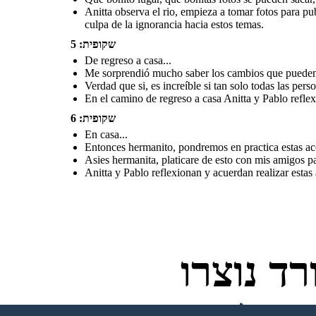
Anitta observa el rio, empieza a tomar fotos para pu
culpa de la ignorancia hacia estos temas.
En casa...
שקופית: 5
De regreso a casa...
Me sorprendió mucho saber los cambios que pueden h
Entonces hermanito,
pondremos en
practica estas
Verdad que si, es increíble si tan solo todas las pers
acciones para poder
Asies hermanita, platicare
aportar un poquito?!
de esto con mis amigos para
En el camino de regreso a casa Anitta y Pablo reflex
ponerlo en practica en casa y
poder dar nuestras
pequeñas aportaciones al
planeta que es nuestro
שקופית: 6
hogar!
En casa...
Entonces hermanito, pondremos en practica estas ac
Asies hermanita, platicare de esto con mis amigos p
Anitta y Pablo reflexionan y acuerdan realizar estas 
Anitta y Pablo reflexionan y acuerdan realizar estas acciones, para
aportar al planeta que es nuestro hogar.
ד נוצרו