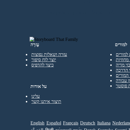
ליצור את לוח התכנון הראשון שלי
למורים
עֶזרָה
 למורים
עזרה ושאלות נפוצות
מחוזיות
יוצר לוח סיפור
זי מדיה
כיצד להדפיס
 הדרכה
המורים
ן עבודה
 פוסטר
על אודות
עלינו
תיצור איתנו קשר
English
Español
Français
Deutsch
Italiana
Nederlan