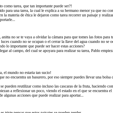
to como tarea, que tan importante puede ser?!
rrido para una tarea, la cual le explica a su hermano menor ya que no co
piezan a reflexionar
l
paisaje, Pablo cada
en la materia de ética le dejaron como tarea recorrer un paisaje y reali
lexionan y platican
Anitta y Pablo reflexionan y acuerdan realizar estas acciones, para
 del medio ambiente y
aportar al planeta que es nuestro hogar.
izar para aportar...
ortarle...
anitta no se te vaya a olvidar la cámara para que tomes las fotos para t
luces cuando no se ocupan o el cerrar la llave del agua cuando no se o
ndo lo importante que puede ser hacer estas acciones?
llegar al campo, del cual se apoyara para realizar su tarea, Pablo empi
s hermanita, platicare
to con mis amigos para
o en practica en casa y
oder dar nuestras
eñas aportaciones al
neta que es nuestro
hogar!
va, el mundo no estaria tan sucio!
que no encuentra un basurero, por eso siempre puedes llevar una bolsa d
s se pueden reutilizar como incluso las cascaras de la fruta, haciendo com
iezan a reflexionar un poco, viendo el estado en el que se encuentra el
 algunas acciones que puede realizar para aportar...
stas acciones, para
hogar.
es triste pensar que estos paisajes se pueden perder.