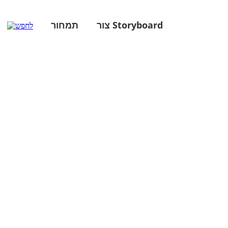
צור Storyboard
תמחור