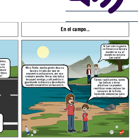
En el campo...
Si tan solo la gente,
se llevara su basura
cuando se va, el
mundo no estaria
tan sucio!
niños,
 sus
se te
Mira Pablo, mucha gente deja su
cámara
basura, tirada por que no
 fotos
encuentra un basurero, por eso
o!
siempre puedes llevar una bolsa
de papel contigo, y ahí podrás ir
Tienes razón anitta, tanto
guardando tu basura y desecharla
las bolsas y otros
cuando encuentres un basurero.
plásticos se pueden
reutilizar como incluso las
cascaras de la fruta,
haciendo compostas para
las plantas o el jardin.
r