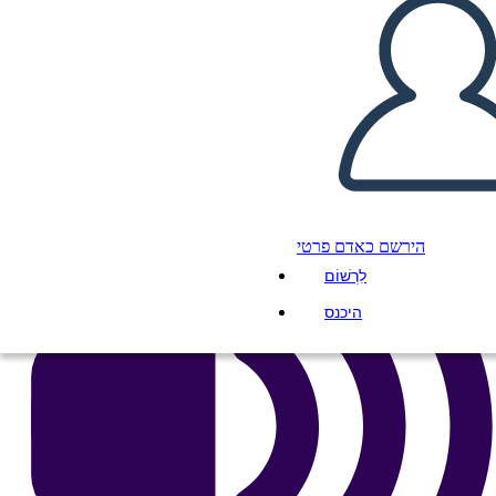
העתק את לוח התכנון הזה
ליצור לוח תכנון
הפעל מצגת
לקרוא לי
הירשם כאדם פרטי
לִרְשׁוֹם
היכנס