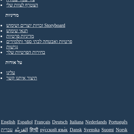
הצטרף לצוות שלי
מדיניות
זכויות יוצרים ושימוש Storyboard
תנאי שימוש
מדיניות פרטיות
פרטיות ואבטחה לבתי ספר ותלמידים
נְגִישׁוּת
בחירות הפרטיות שלך
על אודות
עלינו
תיצור איתנו קשר
English
Español
Français
Deutsch
Italiana
Nederlands
Português
Norsk
Suomi
Svenska
Dansk
ру́сский язы́к
हिन्दी
العَرَبِيَّة
עברית