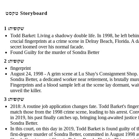
טקסט Storyboard
שקופית: 1
Todd Barket: Living a shadowy double life. In 1998, he left behi
crucial fingerprints at a crime scene in Delray Beach, Florida. A d
secret loomed over his normal facade.
Found Guilty for the murder of Sondra Better
שקופית: 2
fingerprint
August 24, 1998 - A grim scene at Lu Shay's Consignment Shop.
Sondra Better, a dedicated worker near retirement, is brutally mur
Fingerprints and a blood sample left at the scene lay dormant, wai
unveil the killer.
שקופית: 3
2018: A routine job application changes fate. Todd Barket's finger
match those from the 1998 crime scene, leading to his arrest. Con
in 2019, his past finally catches up, bringing long-awaited justice 
Sondra Better.
In this court, on this day in 2019, Todd Barket is found guilty of t
first-degree murder of Sondra Better, committed in August 1998 a