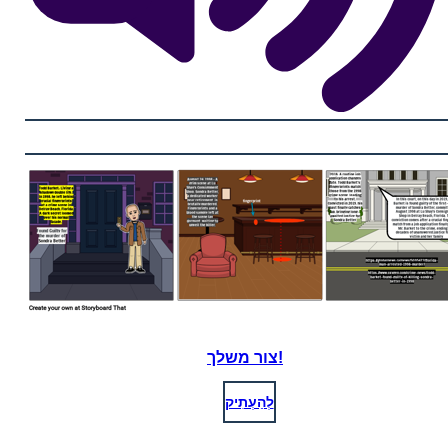
צור משלך!
לְהַעְתִיק