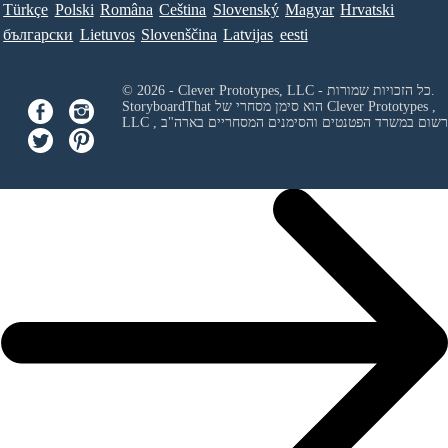
Türkçe
Polski
Româna
Ceština
Slovenský
Magyar
Hrvatski
български
Lietuvos
Slovenščina
Latvijas
eesti
© 2026 - Clever Prototypes, LLC - כל הזכויות שמורות.
Clever Prototypes ,
StoryboardThat הוא סימן מסחרי של
 ורשום במשרד הפטנטים והסימנים המסחריים בארה"ב
LLC