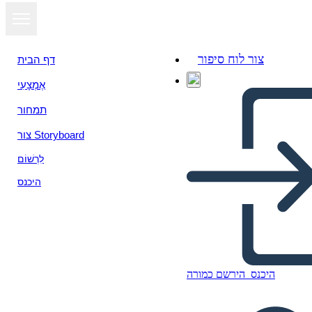
צור לוח סיפור
דף הבית
אֶמְצָעִי
הצג כמצגת
תמחור
צור Storyboard
לִרְשׁוֹם
היכנס
היכנס
הירשם כמורה
5th period