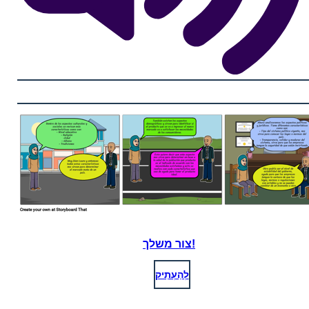
צור משלך!
לְהַעְתִיק