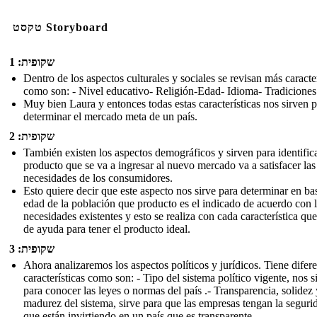
טקסט Storyboard
שקופית: 1
Dentro de los aspectos culturales y sociales se revisan más caracter
como son: - Nivel educativo- Religión-Edad- Idioma- Tradiciones
Muy bien Laura y entonces todas estas características nos sirven 
determinar el mercado meta de un país.
שקופית: 2
También existen los aspectos demográficos y sirven para identificar
producto que se va a ingresar al nuevo mercado va a satisfacer las
necesidades de los consumidores.
Esto quiere decir que este aspecto nos sirve para determinar en bas
edad de la población que producto es el indicado de acuerdo con 
necesidades existentes y esto se realiza con cada característica que
de ayuda para tener el producto ideal.
שקופית: 3
Ahora analizaremos los aspectos políticos y jurídicos. Tiene difer
características como son: - Tipo del sistema político vigente, nos s
para conocer las leyes o normas del país .- Transparencia, solidez 
madurez del sistema, sirve para que las empresas tengan la seguri
que están invirtiendo en un país que es transparente.