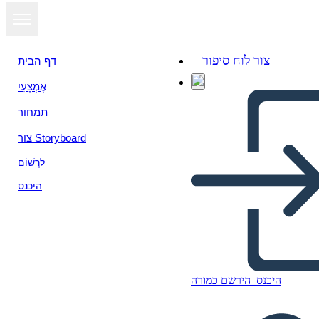
צור לוח סיפור
דף הבית
אֶמְצָעִי
הצג כמצגת
תמחור
צור Storyboard
לִרְשׁוֹם
היכנס
היכנס
הירשם כמורה
Viabilidad económica