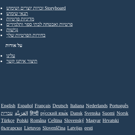
זכויות יוצרים ושימוש Storyboard
תנאי שימוש
מדיניות פרטיות
פרטיות ואבטחה לבתי ספר ותלמידים
נְגִישׁוּת
בחירות הפרטיות שלך
על אודות
עלינו
תיצור איתנו קשר
English
Español
Français
Deutsch
Italiana
Nederlands
Português
Norsk
Suomi
Svenska
Dansk
ру́сский язы́к
हिन्दी
العَرَبِيَّة
עברית
Türkçe
Polski
Româna
Ceština
Slovenský
Magyar
Hrvatski
български
Lietuvos
Slovenščina
Latvijas
eesti