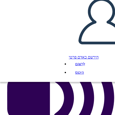
העתק את לוח התכנון הזה
ליצור לוח תכנון
הפעל מצגת
לקרוא לי
הירשם כאדם פרטי
לִרְשׁוֹם
היכנס