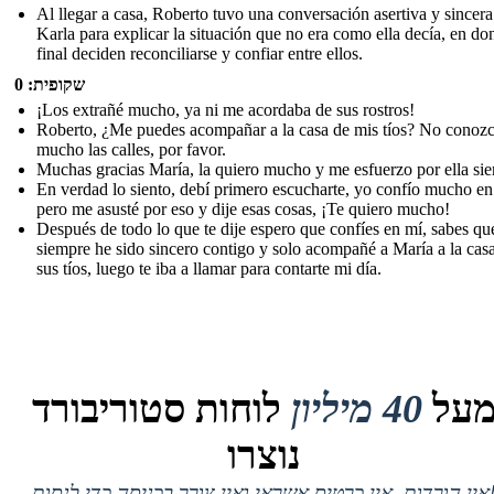
Al llegar a casa, Roberto tuvo una conversación asertiva y sincer
Karla para explicar la situación que no era como ella decía, en don
final deciden reconciliarse y confiar entre ellos.
שקופית: 0
¡Los extrañé mucho, ya ni me acordaba de sus rostros!
Roberto, ¿Me puedes acompañar a la casa de mis tíos? No conoz
mucho las calles, por favor.
Muchas gracias María, la quiero mucho y me esfuerzo por ella si
En verdad lo siento, debí primero escucharte, yo confío mucho en 
pero me asusté por eso y dije esas cosas, ¡Te quiero mucho!
Después de todo lo que te dije espero que confíes en mí, sabes qu
siempre he sido sincero contigo y solo acompañé a María a la cas
sus tíos, luego te iba a llamar para contarte mi día.
על
40 מיליון
לוחות סטוריבורד
נוצרו
 אין כרטיס אשראי ואין צורך בכניסה כדי לנסות!