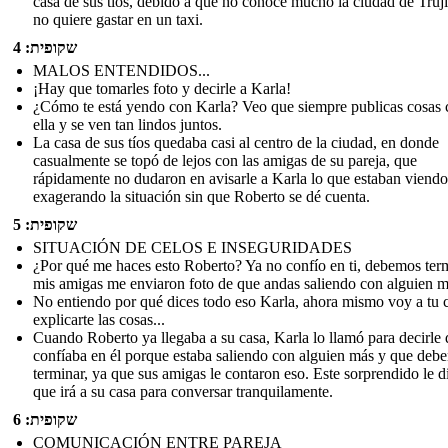
casa de sus tíos, debido a que no conoce mucho la ciudad de Truji
no quiere gastar en un taxi.
שקופית: 4
MALOS ENTENDIDOS...
¡Hay que tomarles foto y decirle a Karla!
¿Cómo te está yendo con Karla? Veo que siempre publicas cosas 
ella y se ven tan lindos juntos.
La casa de sus tíos quedaba casi al centro de la ciudad, en donde
casualmente se topó de lejos con las amigas de su pareja, que
rápidamente no dudaron en avisarle a Karla lo que estaban viendo
exagerando la situación sin que Roberto se dé cuenta.
שקופית: 5
SITUACIÓN DE CELOS E INSEGURIDADES
¿Por qué me haces esto Roberto? Ya no confío en ti, debemos term
mis amigas me enviaron foto de que andas saliendo con alguien m
No entiendo por qué dices todo eso Karla, ahora mismo voy a tu 
explicarte las cosas...
Cuando Roberto ya llegaba a su casa, Karla lo llamó para decirle
confíaba en él porque estaba saliendo con alguien más y que deb
terminar, ya que sus amigas le contaron eso. Este sorprendido le d
que irá a su casa para conversar tranquilamente.
שקופית: 6
COMUNICACIÓN ENTRE PAREJA