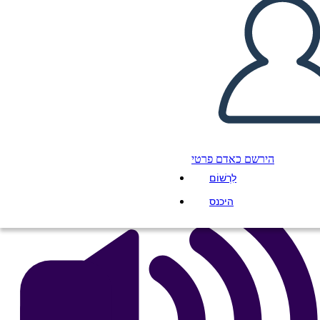
HISTORIETA
העתק את לוח התכנון הזה
ליצור לוח תכנון
הפעל מצגת
לקרוא לי
הירשם כאדם פרטי
לִרְשׁוֹם
היכנס