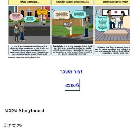
צור משלך!
לְהַעְתִיק
טקסט Storyboard
שקופית: 1