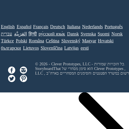
English
Español
Français
Deutsch
Italiana
Nederlands
Português
Norsk
Suomi
Svenska
Dansk
ру́сский язы́к
हिन्दी
العَرَبِيَّة
עברית
Türkçe
Polski
Româna
Ceština
Slovenský
Magyar
Hrvatski
български
Lietuvos
Slovenščina
Latvijas
eesti
© 2026 - Clever Prototypes, LLC - כל הזכויות שמורות.
Clever Prototypes ,
StoryboardThat הוא סימן מסחרי של
 ורשום במשרד הפטנטים והסימנים המסחריים בארה"ב
LLC