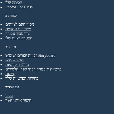
הכיתה שלי
Photos For Class
לצוותים
ניסיון חינם לצוותים
משאבים עסקיים
צור עבור עבודה
הצטרף לצוות שלי
מדיניות
זכויות יוצרים ושימוש Storyboard
תנאי שימוש
מדיניות פרטיות
פרטיות ואבטחה לבתי ספר ותלמידים
נְגִישׁוּת
בחירות הפרטיות שלך
על אודות
עלינו
תיצור איתנו קשר