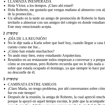
LLAMADA INESPERADA
Hola Víctor, a los tiempos. ¡Claro ahí estaré!
Hola Roberto, me gustaría que vengas mañana al almuerzo con a
de la promoción...
Un sábado en la tarde un amigo de promoción de Roberto lo llam
invitarlo a almorzar con sus amigos del colegio en donde estudiar
Este muy emocionado acepta.
שקופית: 2
¡DÍA DE LA REUNIÓN!
No le dije nada a Karla sobre que haré hoy, cuando llegue a casa 
cuento como me fue...
¿Cómo han estado muchachos?
Yo ando muy bien, estoy estudiando Arquitectura.
Reunidos en un restaurante todos empiezan a conversar y a pregu
cómo se encuentran, pero Roberto recuerda que no le dijo nada a
sobre que estaría ocupado el domingo, ya que siempre lo hace pa
no desconfíe de él.
שקופית: 3
CAMINATA ENTRE AMIGOS
¡Claro María, no tengo problema, por ahí conversamos sobre cóm
fue en este tiempo!
Después de la reunión, la amiga de Roberto, la cual apreció much
porque la apoyó en aquel tiempo escolar, le pide que la acompañe 