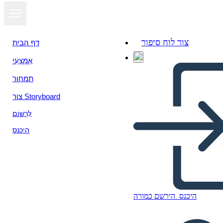
צור לוח סיפור
דף הבית
אֶמְצָעִי
הצג כמצגת
תמחור
צור Storyboard
לִרְשׁוֹם
היכנס
היכנס
הירשם כמורה