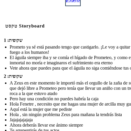
טקסט Storyboard
שקופית: 1
Prometo ya sé está pasando tengo que castigarlo. ¡Le voy a quitar 
fuego a los humanos!
El águila siempre iba y se comía el hígado de Prometeo, y como e
inmortal no moría e imaginaros el sufrimiento era eterno
Vete ahora que puedes para que el águila no siga comiéndose tus 
שקופית: 2
A Zeus en este momento le importó más el orgullo de la zaña de s
que dejó libre a Prometeo pero tenía que llevar un aniño con un t
roca a la que estuvo atado
Pero hay una condición no puedes habría la caja
Hola Fenetre , necesito que me hagas una mujer de arcilla muy g
Aquí está la mujer que me pediste
Hola , sin ningún problema Zeus para mañana la tendrás lista
Jajajajajajaja
Ahora deberás llevar ese ánimo siempre
Te arrepentirás de tus actos