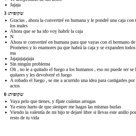
Jajaja
שקופית: 3
Gracias , ahora la convertiré en humana y le pondré una caja con 
los males
Ahora que se ha ido voy habrír la caja
N
Ahora te convertiré en humana para que vayas con el hermano de
Prometeo y lo enamores pa que habrá la caja y se expanden todos
ma
Jajajajajajaja
Sin ningún problema
Oh , no le a quitado el fuego a los humanos , eso no puede ser se 
quitares y les devolveré el fuego
A robado el fuego , se me a acurrido una idea para castigarles por
actos
שקופית: 0
Vaya pelo que tienes, y fíjate cuántas arrugas
Ya estoy harto de que siempre me hagas las mismas burlas
Viendo la valentía de mi hijo te dejaré libre si llevas este anillo por
resto de tu vida