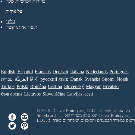
בחירות הפרטיות שלך
על אודות
עלינו
תיצור איתנו קשר
English
Español
Français
Deutsch
Italiana
Nederlands
Português
Norsk
Suomi
Svenska
Dansk
ру́сский язы́к
हिन्दी
العَرَبِيَّة
עברית
Türkçe
Polski
Româna
Ceština
Slovenský
Magyar
Hrvatski
български
Lietuvos
Slovenščina
Latvijas
eesti
© 2026 - Clever Prototypes, LLC - כל הזכויות שמורות.
Clever Prototypes ,
StoryboardThat הוא סימן מסחרי של
 ורשום במשרד הפטנטים והסימנים המסחריים בארה"ב
LLC