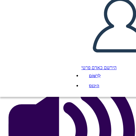
de Pandora
העתק את לוח התכנון הזה
ליצור לוח תכנון
הפעל מצגת
לקרוא לי
הירשם כאדם פרטי
לִרְשׁוֹם
היכנס