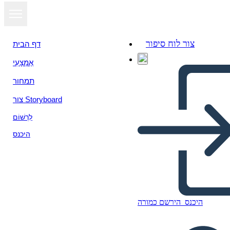
צור לוח סיפור
דף הבית
אֶמְצָעִי
הצג כמצגת
תמחור
צור Storyboard
לִרְשׁוֹם
היכנס
היכנס
הירשם כמורה
El mito de Prometeo y la caja