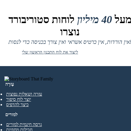
על
40 מיליון
לוחות סטוריבורד
נוצרו
 אין כרטיס אשראי ואין צורך בכניסה כדי לנסות!
ליצור את לוח התכנון הראשון שלי
עֶזרָה
עזרה ושאלות נפוצות
יוצר לוח סיפור
כיצד להדפיס
למורים
גרסה חינמית למורים
חבילות מחוזיות