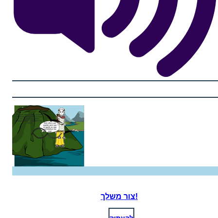
צור משלך!
לְהַעְתִיק