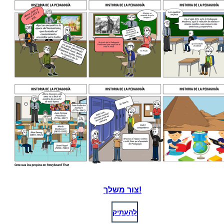
צור משלך!
לְהַעְתִיק