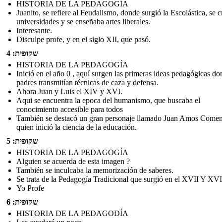
HISTORIA DE LA PEDAGOGÍA
Juanito, se refiere al Feudalismo, donde surgió la Escolástica, se 
universidades y se enseñaba artes liberales.
Interesante.
Disculpe profe, y en el siglo XII, que pasó.
שקופית: 4
HISTORIA DE LA PEDAGOGÍA
Inició en el año 0 , aquí surgen las primeras ideas pedagógicas do
padres transmitían técnicas de caza y defensa.
Ahora Juan y Luis el XIV y XVI.
Aqui se encuentra la epoca del humanismo, que buscaba el
conocimiento accesible para todos
También se destacó un gran personaje llamado Juan Amos Come
quien inició la ciencia de la educación.
שקופית: 5
HISTORIA DE LA PEDAGOGÍA
Alguien se acuerda de esta imagen ?
También se inculcaba la memorización de saberes.
Se trata de la Pedagogía Tradicional que surgió en el XVII Y XVI
Yo Profe
שקופית: 6
HISTORIA DE LA PEDAGODÍA