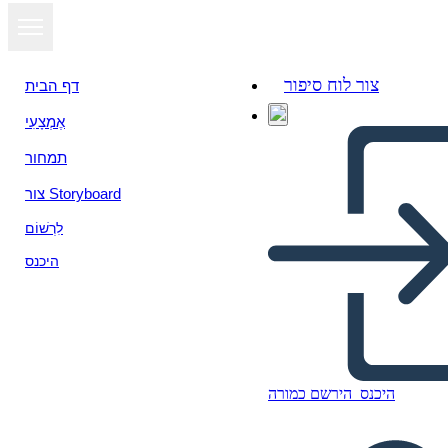
צור לוח סיפור
דף הבית
אֶמְצָעִי
הצג כמצגת
תמחור
צור Storyboard
לִרְשׁוֹם
היכנס
היכנס
הירשם כמורה