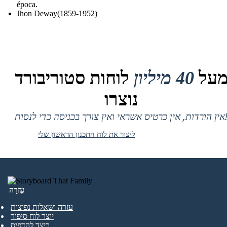
época.
Jhon Deway(1859-1952)
על
40 מיליון
לוחות סטוריבורד
נוצרו
 אין כרטיס אשראי ואין צורך בכניסה כדי לנסות!
ליצור את לוח התכנון הראשון שלי
עֶזרָה
עזרה ושאלות נפוצות
יוצר לוח סיפור
כיצד להדפיס