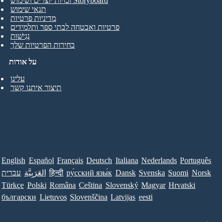
זכויות יוצרים ושימוש Storyboard
תנאי שימוש
מדיניות פרטיות
פרטיות ואבטחה לבתי ספר ותלמידים
נְגִישׁוּת
בחירות הפרטיות שלך
על אודות
עלינו
תיצור איתנו קשר
English
Español
Français
Deutsch
Italiana
Nederlands
Português
Norsk
Suomi
Svenska
Dansk
ру́сский язы́к
हिन्दी
العَرَبِيَّة
עברית
Türkçe
Polski
Româna
Ceština
Slovenský
Magyar
Hrvatski
български
Lietuvos
Slovenščina
Latvijas
eesti