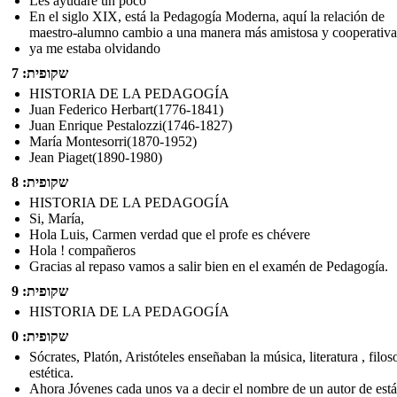
Les ayudaré un poco
En el siglo XIX, está la Pedagogía Moderna, aquí la relación de
maestro-alumno cambio a una manera más amistosa y cooperativa
ya me estaba olvidando
שקופית: 7
HISTORIA DE LA PEDAGOGÍA
Juan Federico Herbart(1776-1841)
Juan Enrique Pestalozzi(1746-1827)
María Montesorri(1870-1952)
Jean Piaget(1890-1980)
שקופית: 8
HISTORIA DE LA PEDAGOGÍA
Si, María,
Hola Luis, Carmen verdad que el profe es chévere
Hola ! compañeros
Gracias al repaso vamos a salir bien en el examén de Pedagogía.
שקופית: 9
HISTORIA DE LA PEDAGOGÍA
שקופית: 0
Sócrates, Platón, Aristóteles enseñaban la música, literatura , filos
estética.
Ahora Jóvenes cada unos va a decir el nombre de un autor de está