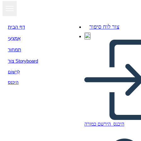
צור לוח סיפור
דף הבית
אֶמְצָעִי
הצג כמצגת
תמחור
צור Storyboard
לִרְשׁוֹם
היכנס
היכנס
הירשם כמורה
death of a sailsman