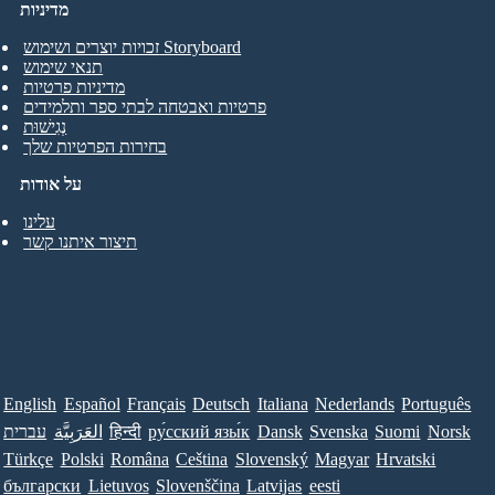
מדיניות
זכויות יוצרים ושימוש Storyboard
תנאי שימוש
מדיניות פרטיות
פרטיות ואבטחה לבתי ספר ותלמידים
נְגִישׁוּת
בחירות הפרטיות שלך
על אודות
עלינו
תיצור איתנו קשר
English
Español
Français
Deutsch
Italiana
Nederlands
Português
Norsk
Suomi
Svenska
Dansk
ру́сский язы́к
हिन्दी
العَرَبِيَّة
עברית
Türkçe
Polski
Româna
Ceština
Slovenský
Magyar
Hrvatski
български
Lietuvos
Slovenščina
Latvijas
eesti