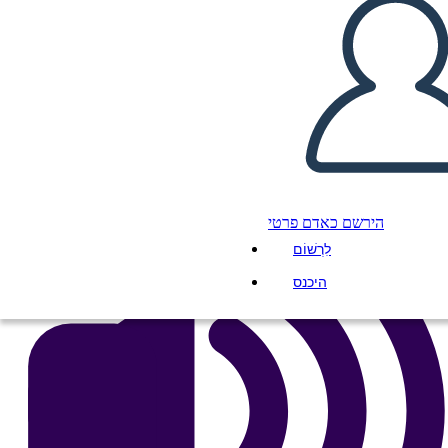
העתק את לוח התכנון הזה
ליצור לוח תכנון
הפעל מצגת
לקרוא לי
הירשם כאדם פרטי
לִרְשׁוֹם
היכנס