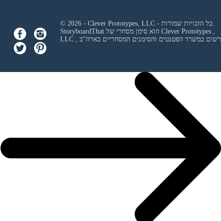
© 2026 - Clever Prototypes, LLC - כל הזכויות שמורות.
Clever Prototypes ,
StoryboardThat הוא סימן מסחרי של
 ורשום במשרד הפטנטים והסימנים המסחריים בארה"ב
LLC